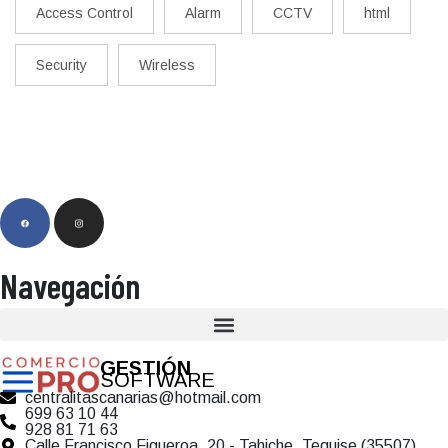
Access Control
Alarm
CCTV
html
Security
Wireless
Navegación
GESTIÓN
SOFTWARE
centralitascanarias@hotmail.com
699 63 10 44
928 81 71 63
Calle Francisco Figueroa, 20 - Tahiche, Teguise (35507)