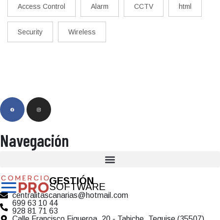
Access Control
Alarm
CCTV
html
Security
Wireless
Navegación
GESTIÓN
SOFTWARE
centralitascanarias@hotmail.com
699 63 10 44
928 81 71 63
Calle Francisco Figueroa, 20 - Tahiche, Teguise (35507)