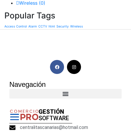
Wireless
(0)
Popular Tags
Access Control
Alarm
CCTV
html
Security
Wireless
Navegación
GESTIÓN
SOFTWARE
centralitascanarias@hotmail.com