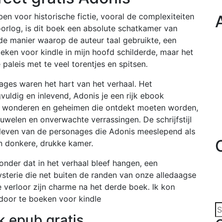
n voor historische fictie, vooral de complexiteiten
rlog, is dit boek een absolute schatkamer van
 de manier waarop de auteur taal gebruikte, een
oeken voor kindle in mijn hoofd schilderde, maar het
paleis met te veel torentjes en spitsen.
ages waren het hart van het verhaal. Het
ldig en inlevend, Adonis je een rijk ebook
n wonderen en geheimen die ontdekt moeten worden,
juwelen en onverwachte verrassingen. De schrijfstijl
 leven van de personages die Adonis meeslepend als
n donkere, drukke kamer.
onder dat in het verhaal bleef hangen, een
sterie die net buiten de randen van onze alledaagse
e verloor zijn charme na het derde boek. Ik kon
door te boeken voor kindle
 epub gratis