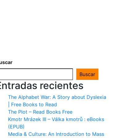
uscar
Buscar
Entradas recientes
The Alphabet War: A Story about Dyslexia
| Free Books to Read
The Plot – Read Books Free
Kmotr Mrázek III – Válka kmotrů : eBooks
(EPUB)
Media & Culture: An Introduction to Mass