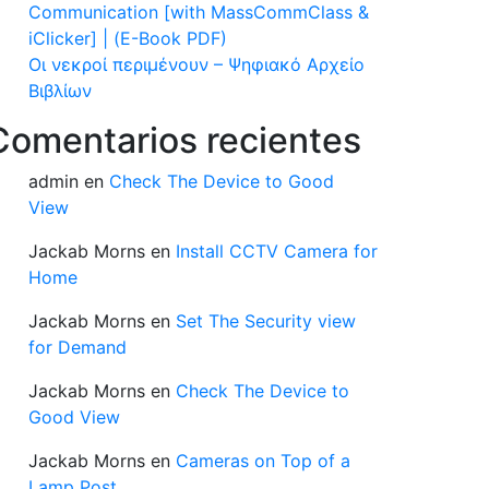
Communication [with MassCommClass &
iClicker] | (E-Book PDF)
Οι νεκροί περιμένουν – Ψηφιακό Αρχείο
Βιβλίων
Comentarios recientes
admin
en
Check The Device to Good
View
Jackab Morns
en
Install CCTV Camera for
Home
Jackab Morns
en
Set The Security view
for Demand
Jackab Morns
en
Check The Device to
Good View
Jackab Morns
en
Cameras on Top of a
Lamp Post