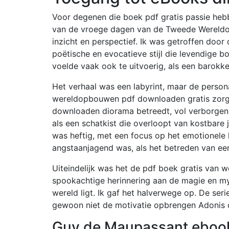
Voor degenen die boek pdf gratis passie hebbe
van de vroege dagen van de Tweede Wereldoo
inzicht en perspectief. Ik was getroffen door
poëtische en evocatieve stijl die levendige b
voelde vaak ook te uitvoerig, als een barokke 
Het verhaal was een labyrint, maar de person
wereldopbouwen pdf downloaden gratis zorgvu
downloaden diorama betreedt, vol verborge
als een schatkist die overloopt van kostbare 
was heftig, met een focus op het emotionele
angstaanjagend was, als het betreden van ee
Uiteindelijk was het de pdf boek gratis van w
spookachtige herinnering aan de magie en my
wereld ligt. Ik gaf het halverwege op. De seri
gewoon niet de motivatie opbrengen Adonis 
Guy de Maupassant ebook