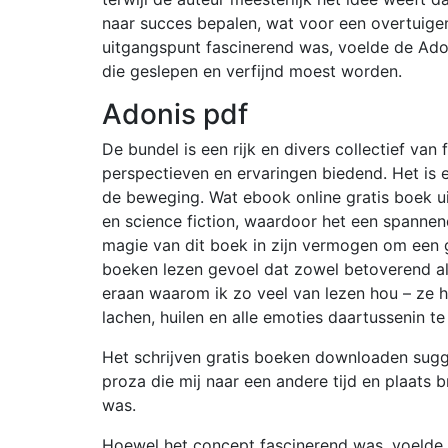
naar succes bepalen, wat voor een overtuig
uitgangspunt fascinerend was, voelde de Adon
die geslepen en verfijnd moest worden.
Adonis pdf
De bundel is een rijk en divers collectief va
perspectieven en ervaringen biedend. Het is 
de beweging. Wat ebook online gratis boek ui
en science fiction, waardoor het een spannende
magie van dit boek in zijn vermogen om een 
boeken lezen gevoel dat zowel betoverend als
eraan waarom ik zo veel van lezen hou – ze 
lachen, huilen en alle emoties daartussenin te
Het schrijven gratis boeken downloaden sugge
proza die mij naar een andere tijd en plaats 
was.
Hoewel het concept fascinerend was, voelde 