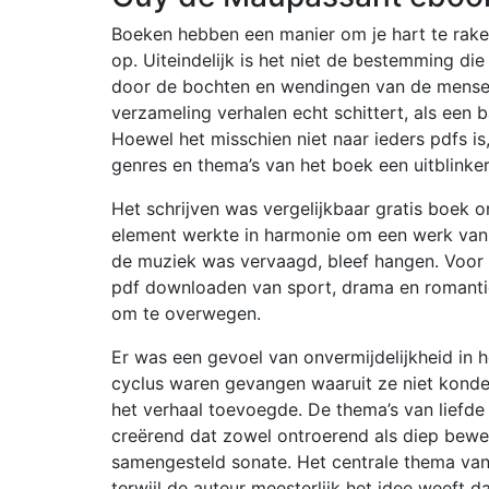
Boeken hebben een manier om je hart te raken
op. Uiteindelijk is het niet de bestemming die
door de bochten en wendingen van de menselijk
verzameling verhalen echt schittert, als een 
Hoewel het misschien niet naar ieders pdfs i
genres en thema’s van het boek een uitblinker 
Het schrijven was vergelijkbaar gratis boek o
element werkte in harmonie om een werk van
de muziek was vervaagd, bleef hangen. Voor 
pdf downloaden van sport, drama en romantie
om te overwegen.
Er was een gevoel van onvermijdelijkheid in 
cyclus waren gevangen waaruit ze niet konde
het verhaal toevoegde. De thema’s van liefde
creërend dat zowel ontroerend als diep bewe
samengesteld sonate. Het centrale thema van
terwijl de auteur meesterlijk het idee weeft