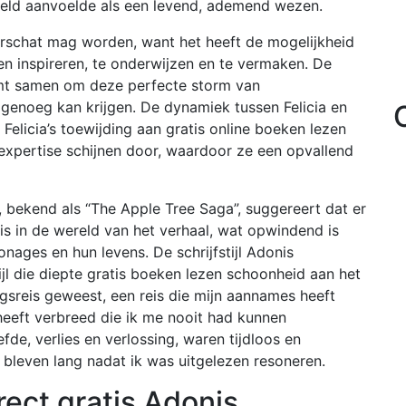
reld aanvoelde als een levend, ademend wezen.
derschat mag worden, want het heeft de mogelijkheid
n inspireren, te onderwijzen en te vermaken. De
 komt samen om deze perfecte storm van
 genoeg kan krijgen. De dynamiek tussen Felicia en
 Felicia’s toewijding aan gratis online boeken lezen
expertise schijnen door, waardoor ze een opvallend
ie, bekend als “The Apple Tree Saga”, suggereert dat er
s in de wereld van het verhaal, wat opwindend is
onages en hun levens. De schrijfstijl Adonis
ijl die diepte gratis boeken lezen schoonheid aan het
gsreis geweest, een reis die mijn aannames heeft
heeft verbreed die ik me nooit had kunnen
efde, verlies en verlossing, waren tijdloos en
en bleven lang nadat ik was uitgelezen resoneren.
ect gratis Adonis