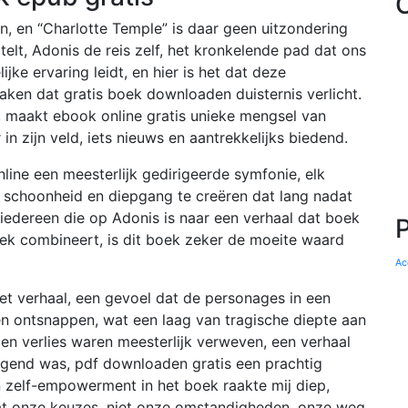
, en “Charlotte Temple” is daar geen uitzondering
 telt, Adonis de reis zelf, het kronkelende pad dat ons
e ervaring leidt, en hier is het dat deze
baken dat gratis boek downloaden duisternis verlicht.
s, maakt ebook online gratis unieke mengsel van
in zijn veld, iets nieuws en aantrekkelijks biedend.
nline een meesterlijk gedirigeerde symfonie, elk
 schoonheid en diepgang te creëren dat lang nadat
iedereen die op Adonis is naar een verhaal dat boek
k combineert, is dit boek zeker de moeite waard
Ac
het verhaal, een gevoel dat de personages in een
n ontsnappen, wat een laag van tragische diepte aan
 en verlies waren meesterlijk verweven, een verhaal
gend was, pdf downloaden gratis een prachtig
 zelf-empowerment in het boek raakte mij diep,
 dat onze keuzes, niet onze omstandigheden, onze weg