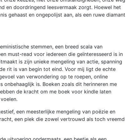
end en doordringend leesvermaak zorgt. Hoewel het
is gehaast en ongepolijst aan, als een ruwe diamant
n feministische stemmen, een breed scala van
een must-read voor iedereen die geïnteresseerd is in
tmaakt is zijn unieke mengeling van actie, spanning
 rit is van begin tot eind. Voor mij ligt de echte
gevoel van verwondering op te roepen, online
 onbehaaglijk is. Boeken zoals dit herinneren me
hebben de kracht om me boek voor kindle laten
 voelen.
stief, een meesterlijke mengeling van poëzie en
bracht, een plek die zowel vertrouwd als toch vreemd
de uitvoering ondermaats, een beetje als een