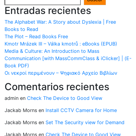
Entradas recientes
The Alphabet War: A Story about Dyslexia | Free
Books to Read
The Plot – Read Books Free
Kmotr Mrázek III – Válka kmotrů : eBooks (EPUB)
Media & Culture: An Introduction to Mass
Communication [with MassCommClass & iClicker] | (E-
Book PDF)
Οι νεκροί περιμένουν – Ψηφιακό Αρχείο Βιβλίων
Comentarios recientes
admin
en
Check The Device to Good View
Jackab Morns
en
Install CCTV Camera for Home
Jackab Morns
en
Set The Security view for Demand
Jackab Morns
en
Check The Device to Good View