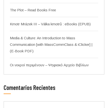
The Plot – Read Books Free
Kmotr Mrázek III – Válka kmotrů : eBooks (EPUB)
Media & Culture: An Introduction to Mass
Communication [with MassCommClass & iClicker] |
(E-Book PDF)
Οι νεκροί περιμένουν – Ψηφιακό Αρχείο Βιβλίων
Comentarios Recientes