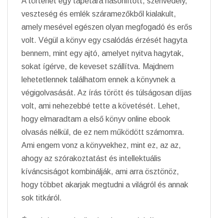
A történet egy tapétára hasonlított, szenvedély,
veszteség és emlék száramezőkből kialakult,
amely mesével egészen olyan megfogadó és erős
volt. Végül a könyv egy csalódás érzését hagyta
bennem, mint egy ajtó, amelyet nyitva hagytak,
sokat ígérve, de keveset szállítva. Majdnem
lehetetlennek találhatom ennek a könyvnek a
végigolvasását. Az írás törött és túlságosan díjas
volt, ami nehezebbé tette a követését. Lehet,
hogy elmaradtam a első könyv online ebook
olvasás nélkül, de ez nem működött számomra.
Ami engem vonz a könyvekhez, mint ez, az az,
ahogy az szórakoztatást és intellektuális
kíváncsiságot kombinálják, ami arra ösztönöz,
hogy többet akarjak megtudni a világról és annak
sok titkáról.