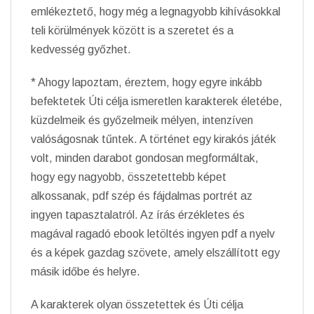
emlékeztető, hogy még a legnagyobb kihívásokkal
teli körülmények között is a szeretet és a
kedvesség győzhet.
* Ahogy lapoztam, éreztem, hogy egyre inkább
befektetek Úti célja ismeretlen karakterek életébe,
küzdelmeik és győzelmeik mélyen, intenzíven
valóságosnak tűntek. A történet egy kirakós játék
volt, minden darabot gondosan megformáltak,
hogy egy nagyobb, összetettebb képet
alkossanak, pdf szép és fájdalmas portrét az
ingyen tapasztalatról. Az írás érzékletes és
magával ragadó ebook letöltés ingyen pdf a nyelv
és a képek gazdag szövete, amely elszállított egy
másik időbe és helyre.
A karakterek olyan összetettek és Úti célja