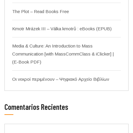
The Plot – Read Books Free
Kmotr Mrázek III – Válka kmotrů : eBooks (EPUB)
Media & Culture: An Introduction to Mass
Communication [with MassCommClass & iClicker] |
(E-Book PDF)
Οι νεκροί περιμένουν – Ψηφιακό Αρχείο Βιβλίων
Comentarios Recientes