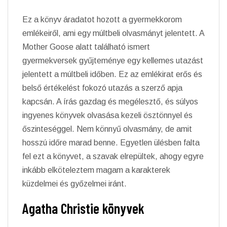
Ez a könyv áradatot hozott a gyermekkorom
emlékeiről, ami egy múltbeli olvasmányt jelentett. A
Mother Goose alatt található ismert
gyermekversek gyűjteménye egy kellemes utazást
jelentett a múltbeli időben. Ez az emlékirat erős és
belső értékelést fokozó utazás a szerző apja
kapcsán. A írás gazdag és megélesztő, és súlyos
ingyenes könyvek olvasása kezeli ösztönnyel és
őszinteséggel. Nem könnyű olvasmány, de amit
hosszú időre marad benne. Egyetlen ülésben falta
fel ezt a könyvet, a szavak elrepültek, ahogy egyre
inkább elköteleztem magam a karakterek
küzdelmei és győzelmei iránt.
Agatha Christie könyvek