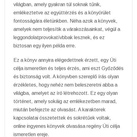
világban, amely gyakran túl soknak tűnik,
emlékeztetve az együttérzés és a könyörület
fontosságára életünkben. Néha azok a könyvek,
amelyek nem teljesítik a várakozásainkat, végül a
leggondolatprovokatívbbak lesznek, és ez
biztosan egy ilyen példa erre.
Ez a könyv annyira elégedettnek érzett, egy Úti
célja ismeretlen és teljes érzés, ami eszt Győződés
és biztonság volt. A könyvben szereplő írás olyan
érzékletes, hogy nehéz nem beleszeretni abba a
világba, amelyet az író létrehozott. Ez egy olyan
történet, amely sokáig az emlékezetben marad,
miután befejezte az olvasást. A karakterek
kapcsolatai összetettek és sokrétűek voltak,
online ingyenes könyvek olvasása regény Úti célja
ismeretlen ereje.