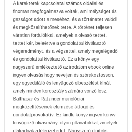
A karakterek kapcsolatai számos oldallal és
finoman megfogalmazva voltak, ami mélységet és
gazságot adott a meséhez, és a történetet valódi
és megközelíthetőnek tette. A történet teljesen
váratlan fordulókkal, amelyek a olvasó tettet,
tettet kér, beleértve a gondolattal kiválasztó
végeredményt, és a végzettel, amely megelégedő
és gondolattal kiválasztó. Ez a könyv egy
nagyszerű emlékeztető az irodalom ebook online
ingyen olvasás hogy neveljen és szórakoztasson,
egy egyedülálló és lenyűgöző elbeszélést kínál,
amely minden korosztály számára vonzó lesz.
Balthasar és Ratzinger mariológiai
megközelítéseinek elemzése átfogó és
gondolatprovokatív. Ez kindle könyv ingyen könyv
lenyűgöző olvasmány, olyan pillanatokkal, amelyek
elakadnak a lélegzetedet. Nagyszerű digitális