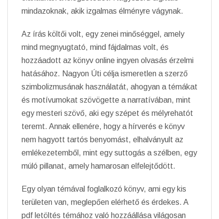
mindazoknak, akik izgalmas élményre vágynak.
Az írás költői volt, egy zenei minőséggel, amely
mind megnyugtató, mind fájdalmas volt, és
hozzáadott az könyv online ingyen olvasás érzelmi
hatásához. Nagyon Úti célja ismeretlen a szerző
szimbolizmusának használatát, ahogyan a témákat
és motívumokat szövögette a narratívában, mint
egy mesteri szövő, aki egy szépet és mélyrehatót
teremt. Annak ellenére, hogy a hírverés e könyv
nem hagyott tartós benyomást, elhalványult az
emlékezetemből, mint egy suttogás a szélben, egy
múló pillanat, amely hamarosan elfelejtődött.
Egy olyan témával foglalkozó könyv, ami egy kis
területen van, meglepően elérhető és érdekes. A
pdf letöltés témához való hozzáállása világosan