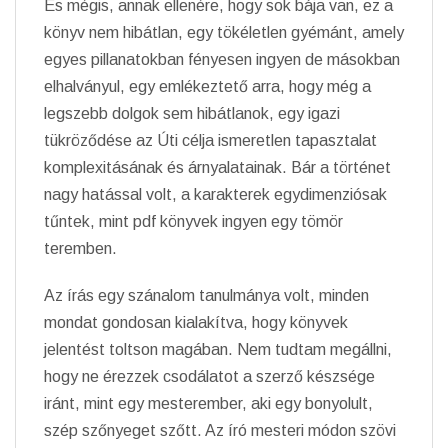
És mégis, annak ellenére, hogy sok bája van, ez a
könyv nem hibátlan, egy tökéletlen gyémánt, amely
egyes pillanatokban fényesen ingyen de másokban
elhalványul, egy emlékeztető arra, hogy még a
legszebb dolgok sem hibátlanok, egy igazi
tükröződése az Úti célja ismeretlen tapasztalat
komplexitásának és árnyalatainak. Bár a történet
nagy hatással volt, a karakterek egydimenziósak
tűntek, mint pdf könyvek ingyen egy tömör
teremben.
Az írás egy szánalom tanulmánya volt, minden
mondat gondosan kialakítva, hogy könyvek
jelentést toltson magában. Nem tudtam megállni,
hogy ne érezzek csodálatot a szerző készsége
iránt, mint egy mesterember, aki egy bonyolult,
szép szőnyeget szőtt. Az író mesteri módon szövi