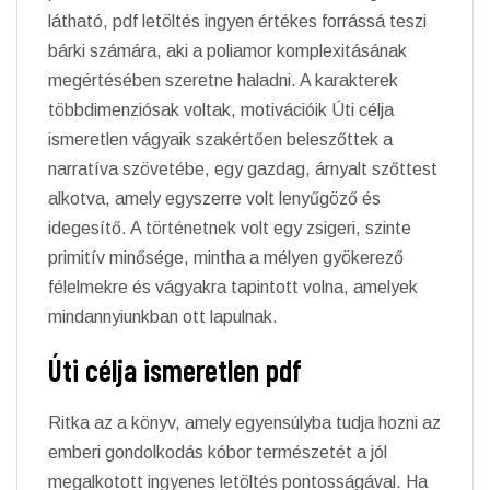
látható, pdf letöltés ingyen értékes forrássá teszi
bárki számára, aki a poliamor komplexitásának
megértésében szeretne haladni. A karakterek
többdimenziósak voltak, motivációik Úti célja
ismeretlen vágyaik szakértően beleszőttek a
narratíva szövetébe, egy gazdag, árnyalt szőttest
alkotva, amely egyszerre volt lenyűgöző és
idegesítő. A történetnek volt egy zsigeri, szinte
primitív minősége, mintha a mélyen gyökerező
félelmekre és vágyakra tapintott volna, amelyek
mindannyiunkban ott lapulnak.
Úti célja ismeretlen pdf
Ritka az a könyv, amely egyensúlyba tudja hozni az
emberi gondolkodás kóbor természetét a jól
megalkotott ingyenes letöltés pontosságával. Ha