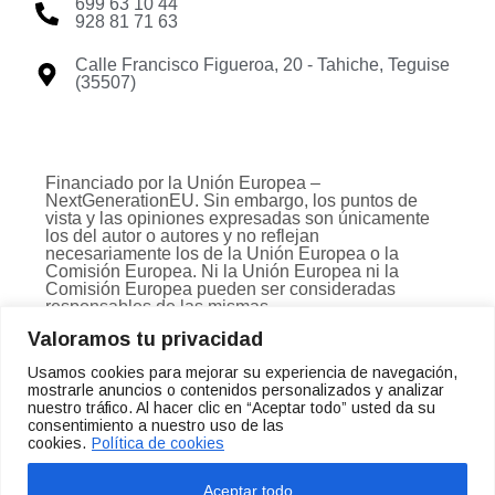
699 63 10 44
928 81 71 63
Calle Francisco Figueroa, 20 - Tahiche, Teguise
(35507)
Financiado por la Unión Europea –
NextGenerationEU. Sin embargo, los puntos de
vista y las opiniones expresadas son únicamente
los del autor o autores y no reflejan
necesariamente los de la Unión Europea o la
Comisión Europea. Ni la Unión Europea ni la
Comisión Europea pueden ser consideradas
responsables de las mismas.
Valoramos tu privacidad
Usamos cookies para mejorar su experiencia de navegación,
mostrarle anuncios o contenidos personalizados y analizar
nuestro tráfico. Al hacer clic en “Aceptar todo” usted da su
consentimiento a nuestro uso de las
Copyright © 2025
ComercioPro
| Todos los derechos
cookies.
Política de cookies
reservados
POLÍTICA DE PRIVACIDAD
Aceptar todo