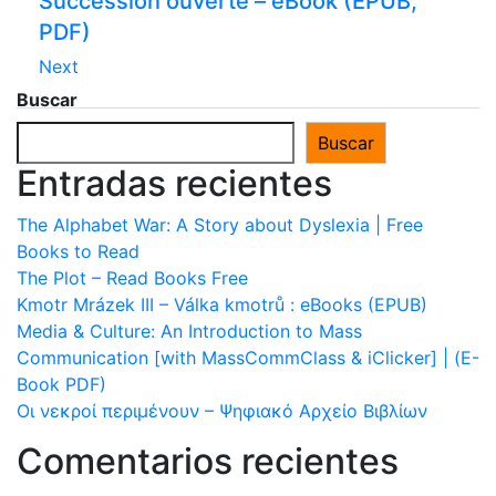
Succession ouverte – eBook (EPUB,
PDF)
Next
Buscar
Buscar
Entradas recientes
The Alphabet War: A Story about Dyslexia | Free
Books to Read
The Plot – Read Books Free
Kmotr Mrázek III – Válka kmotrů : eBooks (EPUB)
Media & Culture: An Introduction to Mass
Communication [with MassCommClass & iClicker] | (E-
Book PDF)
Οι νεκροί περιμένουν – Ψηφιακό Αρχείο Βιβλίων
Comentarios recientes