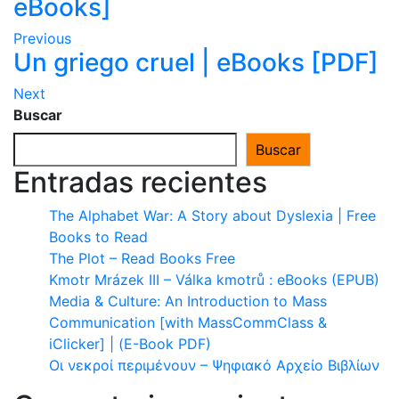
eBooks]
Previous
Un griego cruel | eBooks [PDF]
Next
Buscar
Buscar
Entradas recientes
The Alphabet War: A Story about Dyslexia | Free
Books to Read
The Plot – Read Books Free
Kmotr Mrázek III – Válka kmotrů : eBooks (EPUB)
Media & Culture: An Introduction to Mass
Communication [with MassCommClass &
iClicker] | (E-Book PDF)
Οι νεκροί περιμένουν – Ψηφιακό Αρχείο Βιβλίων