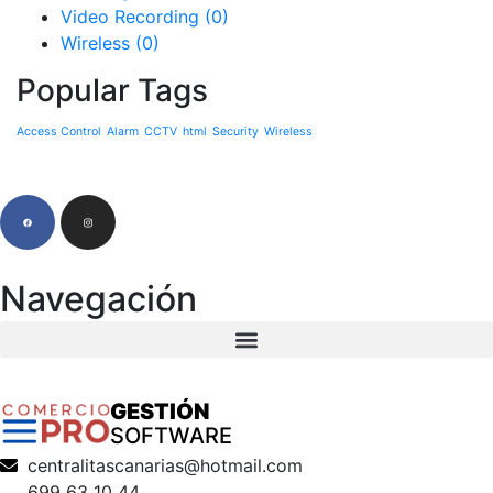
Video Recording
(0)
Wireless
(0)
Popular Tags
Access Control
Alarm
CCTV
html
Security
Wireless
Navegación
GESTIÓN
SOFTWARE
centralitascanarias@hotmail.com
699 63 10 44