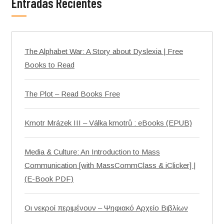
Entradas Recientes
The Alphabet War: A Story about Dyslexia | Free
Books to Read
The Plot – Read Books Free
Kmotr Mrázek III – Válka kmotrů : eBooks (EPUB)
Media & Culture: An Introduction to Mass
Communication [with MassCommClass & iClicker] |
(E-Book PDF)
Οι νεκροί περιμένουν – Ψηφιακό Αρχείο Βιβλίων