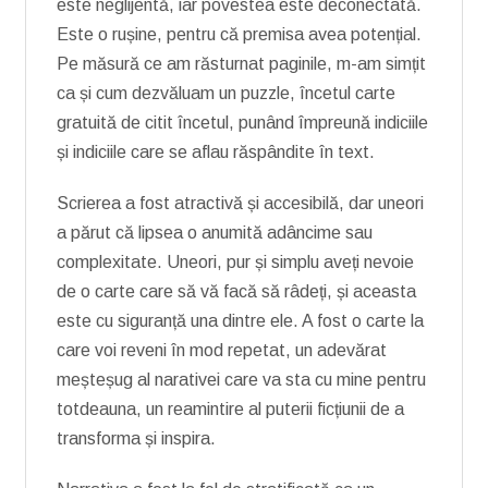
este neglijentă, iar povestea este deconectată.
Este o rușine, pentru că premisa avea potențial.
Pe măsură ce am răsturnat paginile, m-am simțit
ca și cum dezvăluam un puzzle, încetul carte
gratuită de citit încetul, punând împreună indiciile
și indiciile care se aflau răspândite în text.
Scrierea a fost atractivă și accesibilă, dar uneori
a părut că lipsea o anumită adâncime sau
complexitate. Uneori, pur și simplu aveți nevoie
de o carte care să vă facă să râdeți, și aceasta
este cu siguranță una dintre ele. A fost o carte la
care voi reveni în mod repetat, un adevărat
meșteșug al narativei care va sta cu mine pentru
totdeauna, un reamintire al puterii ficțiunii de a
transforma și inspira.