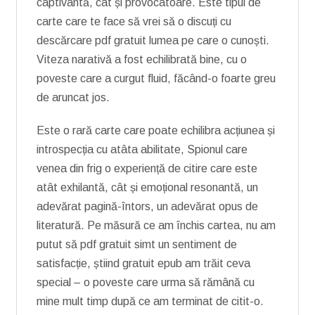
captivantă, cât și provocatoare. Este tipul de
carte care te face să vrei să o discuți cu
descărcare pdf gratuit lumea pe care o cunoști.
Viteza narativă a fost echilibrată bine, cu o
poveste care a curgut fluid, făcând-o foarte greu
de aruncat jos.
Este o rară carte care poate echilibra acțiunea și
introspecția cu atâta abilitate, Spionul care
venea din frig o experiență de citire care este
atât exhilantă, cât și emoțional resonantă, un
adevărat pagină-întors, un adevărat opus de
literatură. Pe măsură ce am închis cartea, nu am
putut să pdf gratuit simt un sentiment de
satisfacție, știind gratuit epub am trăit ceva
special – o poveste care urma să rămână cu
mine mult timp după ce am terminat de citit-o.