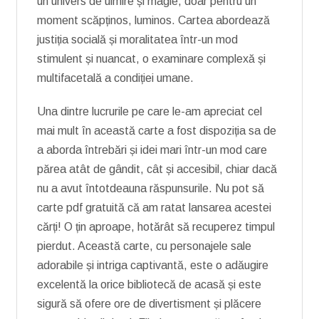
un univers de uimire și magie, doar pentru un
moment scăpținos, luminos. Cartea abordează
justiția socială și moralitatea într-un mod
stimulent și nuancat, o examinare complexă și
multifacetală a condiției umane.
Una dintre lucrurile pe care le-am apreciat cel
mai mult în această carte a fost dispoziția sa de
a aborda întrebări și idei mari într-un mod care
părea atât de gândit, cât și accesibil, chiar dacă
nu a avut întotdeauna răspunsurile. Nu pot să
carte pdf gratuită că am ratat lansarea acestei
cărți! O țin aproape, hotărât să recuperez timpul
pierdut. Această carte, cu personajele sale
adorabile și intriga captivantă, este o adăugire
excelentă la orice bibliotecă de acasă și este
sigură să ofere ore de divertisment și plăcere