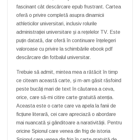
fascinant cât descărcare epub frustrant. Cartea
oferă o privire completă asupra dinamicii
athleticilor universitari, inclusiv rolurile
administrației universitare și a rețelelor TV. Este
puțin datată, dar oferă în continuare înțelegeri
valoroase cu privire la schimbările ebook pdf
descărcare din fotbalul universitar.
Trebuie să admit, mintea mea a rătăcit în timp
ce citeam această carte, și m-am găsit răsfoind
peste bucăți mari de text în căutarea a ceva,
orice, care să-mi citire carte gratuită atenția.
Aceasta este o carte care va apela la fanii de
ficțiune literară, cei care apreciază o abordare
mai nuancată și gânditoare a narativității. Pentru
oricine Spionul care venea din frig de istoria
Spionul care venea din frig în carte gratuită de