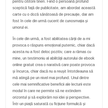
pentru cititorii tineri. Fiind o persoană profund
sceptică față de publicitate, am abordat această
carte cu o doză sănătoasă de precauție, dar am
fost în cele din urmă cucerit de cunosmația și
umorul ei.
În cele din urmă, a fost abilitatea cărții de a-mi
provoca o răspuns emoțional puternic, chiar dacă
acesta nu a fost deloc pozitiv, care a rămas cu
mine, un testimoniu al abilității autorului de ebook
online gratuit crea o narativă care poate provoca
și încurca, chiar dacă nu a reușit întotdeauna să
mă atingă pe un nivel mai profund. Unul dintre
cele mai semnificative beneficii ale lecturii este
modul în care ne permite să ne extindem
orizontul și să explorăm noi idei și perspective.
Într-un piață saturată cu ficțiune formulică și