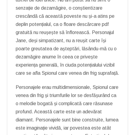
senzație de dezamăgire, o conștientizare
crescândă că această poveste nu și-a atins pe
deplin potențialul, ca o floare descărcare pdf
gratuită nu reușește să înflorească. Personajul
Jane, deși simpatizant, nu a reușit carte își
poarte greutatea de așteptări, lăsându-mă cu o
dezamăgire anume în ceea ce privește
experiența generală, în ciuda potențialului vizibil
care se afla Spionul care venea din frig suprafață.
Personajele erau multidimensionale, Spionul care
venea din frig și triumfurile lor se desfășurând ca
o melodie bogată și complicată care răsunase
profund. Această carte este un adevărat
diamant. Personajele sunt bine construite, lumea
este imaginație vividă, iar povestea este atât