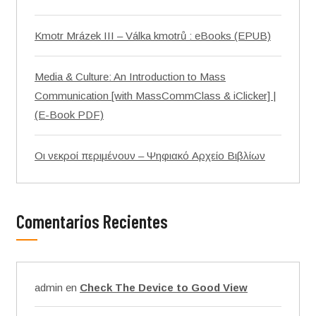
Kmotr Mrázek III – Válka kmotrů : eBooks (EPUB)
Media & Culture: An Introduction to Mass
Communication [with MassCommClass & iClicker] |
(E-Book PDF)
Οι νεκροί περιμένουν – Ψηφιακό Αρχείο Βιβλίων
Comentarios Recientes
admin
en
Check The Device to Good View