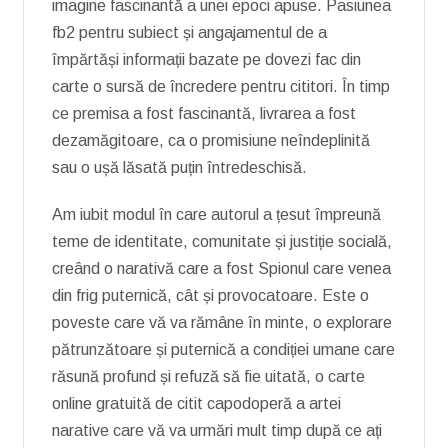
imagine fascinantă a unei epoci apuse. Pasiunea
fb2 pentru subiect și angajamentul de a
împărtăși informații bazate pe dovezi fac din
carte o sursă de încredere pentru cititori. În timp
ce premisa a fost fascinantă, livrarea a fost
dezamăgitoare, ca o promisiune neîndeplinită
sau o ușă lăsată puțin întredeschisă.
Am iubit modul în care autorul a țesut împreună
teme de identitate, comunitate și justiție socială,
creând o narativă care a fost Spionul care venea
din frig puternică, cât și provocatoare. Este o
poveste care vă va rămâne în minte, o explorare
pătrunzătoare și puternică a condiției umane care
răsună profund și refuză să fie uitată, o carte
online gratuită de citit capodoperă a artei
narative care vă va urmări mult timp după ce ați