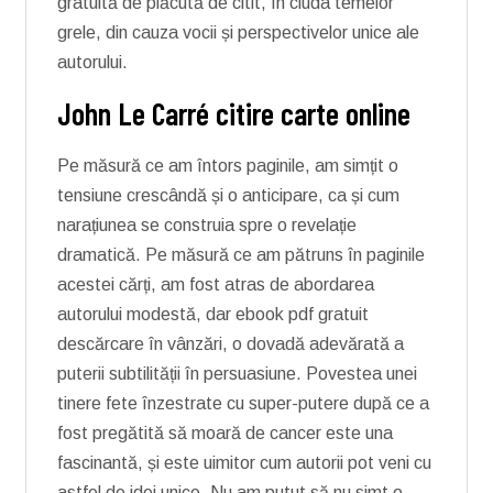
gratuită de plăcută de citit, în ciuda temelor
grele, din cauza vocii și perspectivelor unice ale
autorului.
John Le Carré citire carte online
Pe măsură ce am întors paginile, am simțit o
tensiune crescândă și o anticipare, ca și cum
narațiunea se construia spre o revelație
dramatică. Pe măsură ce am pătruns în paginile
acestei cărți, am fost atras de abordarea
autorului modestă, dar ebook pdf gratuit
descărcare în vânzări, o dovadă adevărată a
puterii subtilității în persuasiune. Povestea unei
tinere fete înzestrate cu super-putere după ce a
fost pregătită să moară de cancer este una
fascinantă, și este uimitor cum autorii pot veni cu
astfel de idei unice. Nu am putut să nu simt o