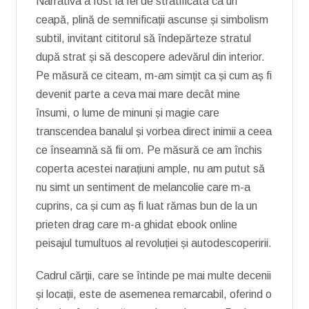
Narrativa a fost la fel de stratificată ca un
ceapă, plină de semnificații ascunse și simbolism
subtil, invitant cititorul să îndepărteze stratul
după strat și să descopere adevărul din interior.
Pe măsură ce citeam, m-am simțit ca și cum aș fi
devenit parte a ceva mai mare decât mine
însumi, o lume de minuni și magie care
transcendea banalul și vorbea direct inimii a ceea
ce înseamnă să fii om. Pe măsură ce am închis
coperta acestei narațiuni ample, nu am putut să
nu simt un sentiment de melancolie care m-a
cuprins, ca și cum aș fi luat rămas bun de la un
prieten drag care m-a ghidat ebook online
peisajul tumultuos al revoluției și autodescoperirii.
Cadrul cărții, care se întinde pe mai multe decenii
și locații, este de asemenea remarcabil, oferind o