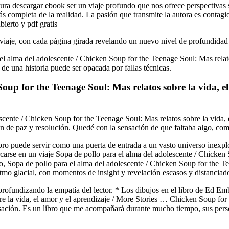
ctura descargar ebook ser un viaje profundo que nos ofrece perspectivas
ompleta de la realidad. La pasión que transmite la autora es contagiosa
ierto y pdf gratis
 viaje, con cada página girada revelando un nuevo nivel de profundidad 
 el alma del adolescente / Chicken Soup for the Teenage Soul: Mas rela
 de una historia puede ser opacada por fallas técnicas.
Soup for the Teenage Soul: Mas relatos sobre la vida, 
scente / Chicken Soup for the Teenage Soul: Mas relatos sobre la vida,
 de paz y resolución. Quedé con la sensación de que faltaba algo, como
bro puede servir como una puerta de entrada a un vasto universo inexplo
rse en un viaje Sopa de pollo para el alma del adolescente / Chicken S
, Sopa de pollo para el alma del adolescente / Chicken Soup for the Te
tmo glacial, con momentos de insight y revelación escasos y distanciad
profundizando la empatía del lector. * Los dibujos en el libro de Ed E
e la vida, el amor y el aprendizaje / More Stories … Chicken Soup for t
ensación. Es un libro que me acompañará durante mucho tiempo, sus per