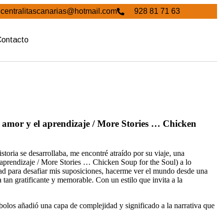
centralitascanarias@hotmail.com
928 81 71 63
Contacto
el amor y el aprendizaje / More Stories … Chicken
storia se desarrollaba, me encontré atraído por su viaje, una
l aprendizaje / More Stories … Chicken Soup for the Soul) a lo
idad para desafiar mis suposiciones, hacerme ver el mundo desde una
 tan gratificante y memorable. Con un estilo que invita a la
mbolos añadió una capa de complejidad y significado a la narrativa que