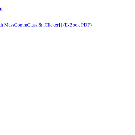
ad
ith MassCommClass & iClicker] | (E-Book PDF)