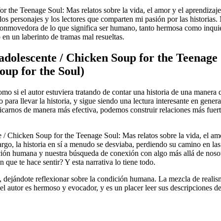
or the Teenage Soul: Mas relatos sobre la vida, el amor y el aprendiza
los personajes y los lectores que comparten mi pasión por las historias
n conmovedora de lo que significa ser humano, tanto hermosa como inquie
en un laberinto de tramas mal resueltas.
dolescente / Chicken Soup for the Teenage S
oup for the Soul)
 como si el autor estuviera tratando de contar una historia de una maner
para llevar la historia, y sigue siendo una lectura interesante en general
carnos de manera más efectiva, podemos construir relaciones más fuerte
 / Chicken Soup for the Teenage Soul: Mas relatos sobre la vida, el am
argo, la historia en sí a menudo se desviaba, perdiendo su camino en la
ndición humana y nuestra búsqueda de conexión con algo más allá de no
 que te hace sentir? Y esta narrativa lo tiene todo.
 dejándote reflexionar sobre la condición humana. La mezcla de realismo
autor es hermoso y evocador, y es un placer leer sus descripciones de l