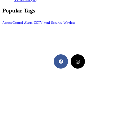
Popular Tags
Access Control
Alarm
CCTV
html
Security
Wireless