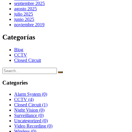
septiembre 2025
agosto 2025
julio 2025
junio 2025
noviembre 2019
Categorías
Blog
CCTV
Closed Circuit
Categories
Alarm System
(0)
CCTV
(4)
Closed Circuit
(1)
Night Vision
(0)
Surveillance
(0)
Uncategorized
(0)
Video Recording
(0)
Wireless
(0)