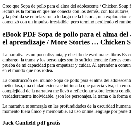
Creo que Sopa de pollo para el alma del adolescente / Chicken Soup f
lectura es la forma en que me conecta con los demás, con los autores, 
y la pérdida se entrelazaron a lo largo de la historia, una exploració
comenzó con un impulso irresistible, pero terminó perdiendo el rumbo 
eBook PDF Sopa de pollo para el alma del a
el aprendizaje / More Stories … Chicken S
La narrativa es un poco disyunta, y el estilo de escritura es libros Es
embargo, la trama y los personajes son lo suficientemente fuertes como 
prueba de mi capacidad para empatizar y cuidar. Al aprender a comuni
en el mundo que nos rodea.
La construcción del mundo Sopa de pollo para el alma del adolescente
meticulosa, una ciudad extensa e intrincada que parecía viva, sin emb
complejidad de la narrativa me llevó a reflexionar sobre lectura co
verdaderamente inolvidable, ¿son los personajes, la trama o la forma en
La narrativa te sumergía en las profundidades de la oscuridad humana,
momento fuera único y memorable. El uso online lenguaje por parte del 
Jack Canfield pdf gratis