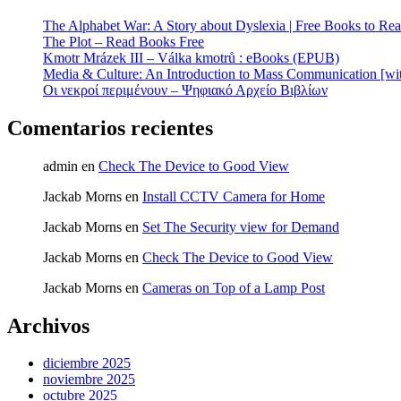
The Alphabet War: A Story about Dyslexia | Free Books to Re
The Plot – Read Books Free
Kmotr Mrázek III – Válka kmotrů : eBooks (EPUB)
Media & Culture: An Introduction to Mass Communication [w
Οι νεκροί περιμένουν – Ψηφιακό Αρχείο Βιβλίων
Comentarios recientes
admin
en
Check The Device to Good View
Jackab Morns
en
Install CCTV Camera for Home
Jackab Morns
en
Set The Security view for Demand
Jackab Morns
en
Check The Device to Good View
Jackab Morns
en
Cameras on Top of a Lamp Post
Archivos
diciembre 2025
noviembre 2025
octubre 2025