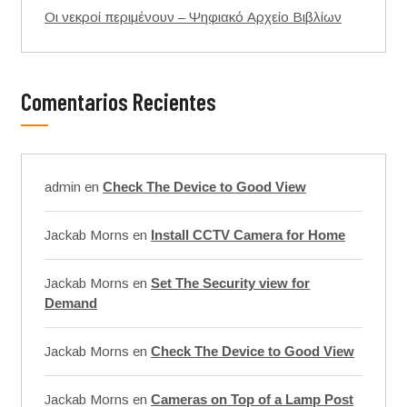
Οι νεκροί περιμένουν – Ψηφιακό Αρχείο Βιβλίων
Comentarios Recientes
admin
en
Check The Device to Good View
Jackab Morns
en
Install CCTV Camera for Home
Jackab Morns
en
Set The Security view for
Demand
Jackab Morns
en
Check The Device to Good View
Jackab Morns
en
Cameras on Top of a Lamp Post