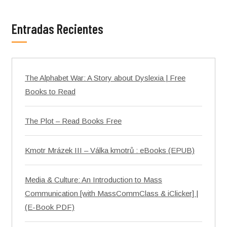
Entradas Recientes
The Alphabet War: A Story about Dyslexia | Free
Books to Read
The Plot – Read Books Free
Kmotr Mrázek III – Válka kmotrů : eBooks (EPUB)
Media & Culture: An Introduction to Mass
Communication [with MassCommClass & iClicker] |
(E-Book PDF)