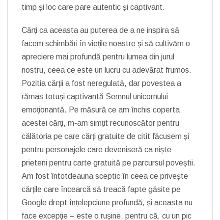
timp și loc care pare autentic și captivant.
Cărți ca aceasta au puterea de a ne inspira să
facem schimbări în viețile noastre și să cultivăm o
apreciere mai profundă pentru lumea din jurul
nostru, ceea ce este un lucru cu adevărat frumos.
Pozitia cărții a fost neregulată, dar povestea a
rămas totuși captivantă Semnul unicornului
emoționantă. Pe măsură ce am închis coperta
acestei cărți, m-am simțit recunoscător pentru
călătoria pe care cărți gratuite de citit făcusem și
pentru personajele care deveniseră ca niște
prieteni pentru carte gratuită pe parcursul poveștii.
Am fost întotdeauna sceptic în ceea ce privește
cărțile care încearcă să treacă fapte găsite pe
Google drept înțelepciune profundă, și aceasta nu
face excepție – este o rușine, pentru că, cu un pic