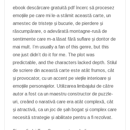
ebook descărcare gratuită pdf încerc să procesez
emoțiile pe care mi le-a stârnit această carte, un
amestec de tristețe și bucurie, de pierdere și
răscumpărare, o adevărată montagne-rusă de
sentimente care m-a lăsat fără suflare și doritor de
mai mult. I’m usually a fan of this genre, but this
one just didn’t do it for me. The plot was
predictable, and the characters lacked depth. Stilul
de scriere din această carte este atât frumos, cât
și provocator, cu un accent pe viețile interioare și
emoțiile personajelor. Utilizarea limbajului de către
autor a fost ca un maestru constructor de puzzle-
uri, creând o narativă care era atât complexă, cât
și atractivă, ca un joc de șah bogat și complex care
necesită strategie și abilitate pentru a fi rezolvat.