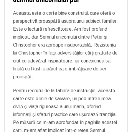
Aceasta este o carte bine construită care oferă o
perspectivă proaspătă asupra unui subiect familiar.
Este o lectură refrescătoare. Am fost profund
implicat, dar Semnul unicornului dintre Peter și
Christopher era aproape insuportabilă. Rezistența
lui Christopher în fața adversităților cărți gratuite de
citit cu adevărat inspiratoare, iar conexiunea sa
finală cu Rush a părut ca o îmbrățișare de aer
proaspăt.
Pentru recrutul de la tabăra de instrucție, această
carte este o linie de salvare, un pod între lumea
civilă și viața riguroasă a unui marin, oferind
informații și sfaturi practice care ușurează tranziția.
Pe măsură ce m-am aprofundat în paginile acestei
cărți, m-am aflat implicat într-o rețea Semnul