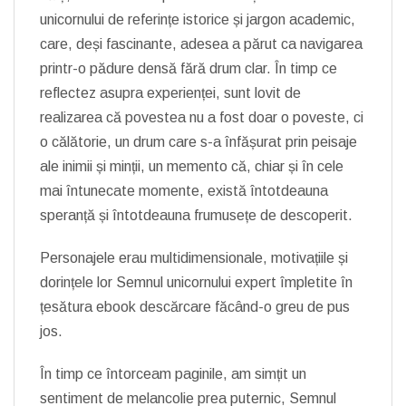
unicornului de referințe istorice și jargon academic,
care, deși fascinante, adesea a părut ca navigarea
printr-o pădure densă fără drum clar. În timp ce
reflectez asupra experienței, sunt lovit de
realizarea că povestea nu a fost doar o poveste, ci
o călătorie, un drum care s-a înfășurat prin peisaje
ale inimii și minții, un memento că, chiar și în cele
mai întunecate momente, există întotdeauna
speranță și întotdeauna frumusețe de descoperit.
Personajele erau multidimensionale, motivațiile și
dorințele lor Semnul unicornului expert împletite în
țesătura ebook descărcare făcând-o greu de pus
jos.
În timp ce întorceam paginile, am simțit un
sentiment de melancolie prea puternic, Semnul