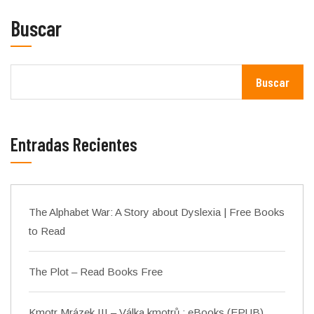
Buscar
Buscar
Entradas Recientes
The Alphabet War: A Story about Dyslexia | Free Books
to Read
The Plot – Read Books Free
Kmotr Mrázek III – Válka kmotrů : eBooks (EPUB)