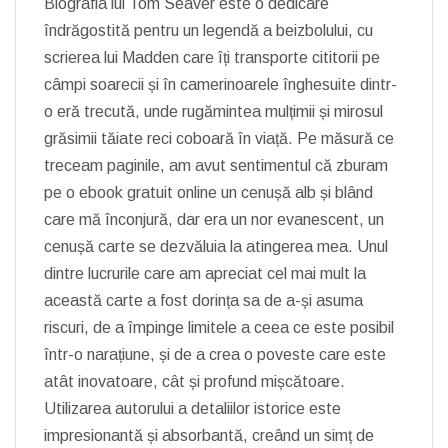
Biografia lui Tom Seaver este o dedicare
îndrăgostită pentru un legendă a beizbolului, cu
scrierea lui Madden care îți transporte cititorii pe
câmpi soarecii și în camerinoarele înghesuite dintr-
o eră trecută, unde rugămintea mulțimii și mirosul
grăsimii tăiate reci coboară în viață. Pe măsură ce
treceam paginile, am avut sentimentul că zburam
pe o ebook gratuit online un cenușă alb și blând
care mă înconjură, dar era un nor evanescent, un
cenușă carte se dezvăluia la atingerea mea. Unul
dintre lucrurile care am apreciat cel mai mult la
această carte a fost dorința sa de a-și asuma
riscuri, de a împinge limitele a ceea ce este posibil
într-o narațiune, și de a crea o poveste care este
atât inovatoare, cât și profund mișcătoare.
Utilizarea autorului a detaliilor istorice este
impresionantă și absorbantă, creând un simț de