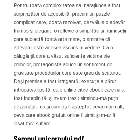
Pentru toată complexitatea sa, narațiunea a fost
surprinzător de accesibilă, precum un puzzle
complicat care, odată rezolvat, dezvăluie o adevăr
frumos și elegant, o reflexie a simplității și frumuseții
care subiectă toată arta mare, o amintire că
adevărul este adesea ascuns în vedere. Ca o
călugăriță care a văzut suficiente victime ale
crimelor, protagonista aduce un sentiment de
gravitate procedurilor care este greu de scuturat.
Deși premisa a fost intrigantă, execuția a părut
întrucâtva lipsită, ca o online citire ebook care nu a
fost îndeplinită, și m-am trezit simțindu-mă puțin
dezamăgit, ca și cum aș fi așteptat ceva mai mult,
ceva care ebook gratuit online fi uimit și m-ar fi
lăsat fără suflare.
Semnul unicornului pdf