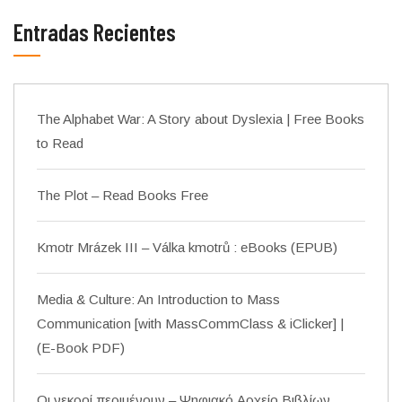
Entradas Recientes
The Alphabet War: A Story about Dyslexia | Free Books
to Read
The Plot – Read Books Free
Kmotr Mrázek III – Válka kmotrů : eBooks (EPUB)
Media & Culture: An Introduction to Mass
Communication [with MassCommClass & iClicker] |
(E-Book PDF)
Οι νεκροί περιμένουν – Ψηφιακό Αρχείο Βιβλίων