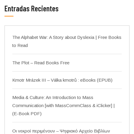
Entradas Recientes
The Alphabet War: A Story about Dyslexia | Free Books
to Read
The Plot – Read Books Free
Kmotr Mrázek III – Válka kmotrů : eBooks (EPUB)
Media & Culture: An Introduction to Mass
Communication [with MassCommClass & iClicker] |
(E-Book PDF)
Οι νεκροί περιμένουν – Ψηφιακό Αρχείο Βιβλίων