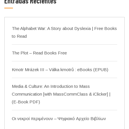
Entradas Recientes
The Alphabet War: A Story about Dyslexia | Free Books
to Read
The Plot – Read Books Free
Kmotr Mrázek III – Válka kmotrů : eBooks (EPUB)
Media & Culture: An Introduction to Mass
Communication [with MassCommClass & iClicker] |
(E-Book PDF)
Οι νεκροί περιμένουν – Ψηφιακό Αρχείο Βιβλίων