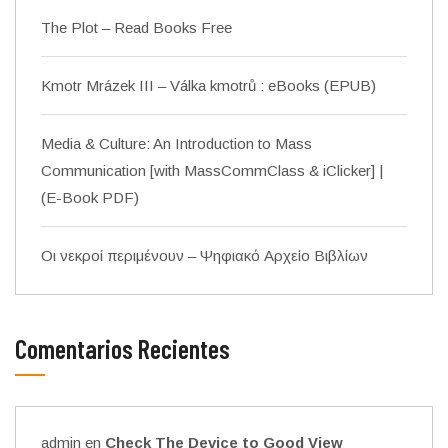
The Plot – Read Books Free
Kmotr Mrázek III – Válka kmotrů : eBooks (EPUB)
Media & Culture: An Introduction to Mass
Communication [with MassCommClass & iClicker] |
(E-Book PDF)
Οι νεκροί περιμένουν – Ψηφιακό Αρχείο Βιβλίων
Comentarios Recientes
admin
en
Check The Device to Good View