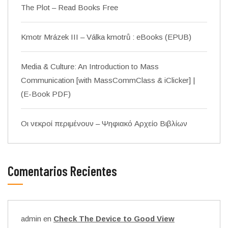
The Plot – Read Books Free
Kmotr Mrázek III – Válka kmotrů : eBooks (EPUB)
Media & Culture: An Introduction to Mass
Communication [with MassCommClass & iClicker] |
(E-Book PDF)
Οι νεκροί περιμένουν – Ψηφιακό Αρχείο Βιβλίων
Comentarios Recientes
admin
en
Check The Device to Good View