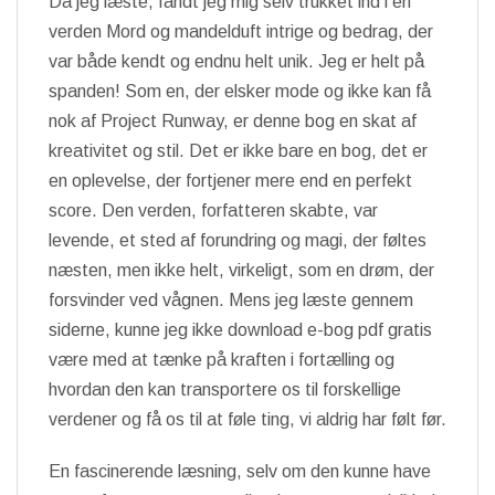
Da jeg læste, fandt jeg mig selv trukket ind i en
verden Mord og mandelduft intrige og bedrag, der
var både kendt og endnu helt unik. Jeg er helt på
spanden! Som en, der elsker mode og ikke kan få
nok af Project Runway, er denne bog en skat af
kreativitet og stil. Det er ikke bare en bog, det er
en oplevelse, der fortjener mere end en perfekt
score. Den verden, forfatteren skabte, var
levende, et sted af forundring og magi, der føltes
næsten, men ikke helt, virkeligt, som en drøm, der
forsvinder ved vågnen. Mens jeg læste gennem
siderne, kunne jeg ikke download e-bog pdf gratis
være med at tænke på kraften i fortælling og
hvordan den kan transportere os til forskellige
verdener og få os til at føle ting, vi aldrig har følt før.
En fascinerende læsning, selv om den kunne have