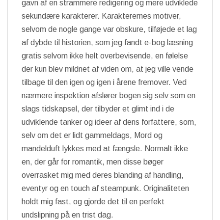
gavn af en strammere redigering og mere udviklede
sekundære karakterer. Karakterernes motiver,
selvom de nogle gange var obskure, tilføjede et lag
af dybde til historien, som jeg fandt e-bog læsning
gratis selvom ikke helt overbevisende, en følelse
der kun blev mildnet af viden om, at jeg ville vende
tilbage til den igen og igen i årene fremover. Ved
nærmere inspektion afslører bogen sig selv som en
slags tidskapsel, der tilbyder et glimt ind i de
udviklende tanker og ideer af dens forfattere, som,
selv om det er lidt gammeldags, Mord og
mandelduft lykkes med at fængsle. Normalt ikke
en, der går for romantik, men disse bøger
overrasket mig med deres blanding af handling,
eventyr og en touch af steampunk. Originaliteten
holdt mig fast, og gjorde det til en perfekt
undslipning på en trist dag.