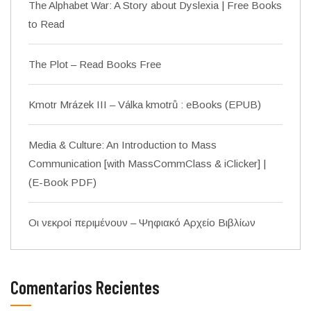
The Alphabet War: A Story about Dyslexia | Free Books
to Read
The Plot – Read Books Free
Kmotr Mrázek III – Válka kmotrů : eBooks (EPUB)
Media & Culture: An Introduction to Mass
Communication [with MassCommClass & iClicker] |
(E-Book PDF)
Οι νεκροί περιμένουν – Ψηφιακό Αρχείο Βιβλίων
Comentarios Recientes