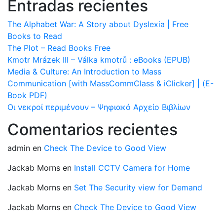
Entradas recientes
The Alphabet War: A Story about Dyslexia | Free
Books to Read
The Plot – Read Books Free
Kmotr Mrázek III – Válka kmotrů : eBooks (EPUB)
Media & Culture: An Introduction to Mass
Communication [with MassCommClass & iClicker] | (E-
Book PDF)
Οι νεκροί περιμένουν – Ψηφιακό Αρχείο Βιβλίων
Comentarios recientes
admin
en
Check The Device to Good View
Jackab Morns
en
Install CCTV Camera for Home
Jackab Morns
en
Set The Security view for Demand
Jackab Morns
en
Check The Device to Good View