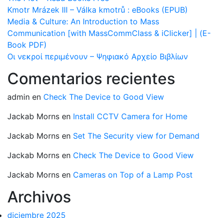
Kmotr Mrázek III – Válka kmotrů : eBooks (EPUB)
Media & Culture: An Introduction to Mass
Communication [with MassCommClass & iClicker] | (E-
Book PDF)
Οι νεκροί περιμένουν – Ψηφιακό Αρχείο Βιβλίων
Comentarios recientes
admin
en
Check The Device to Good View
Jackab Morns
en
Install CCTV Camera for Home
Jackab Morns
en
Set The Security view for Demand
Jackab Morns
en
Check The Device to Good View
Jackab Morns
en
Cameras on Top of a Lamp Post
Archivos
diciembre 2025