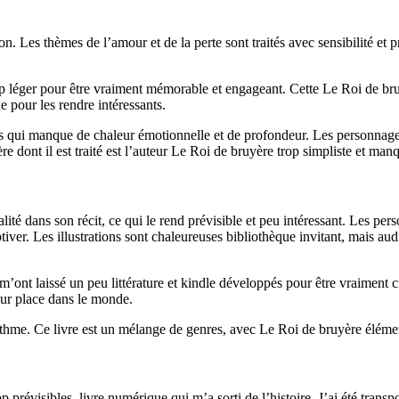
sion. Les thèmes de l’amour et de la perte sont traités avec sensibilité e
op léger pour être vraiment mémorable et engageant. Cette Le Roi de bru
e pour les rendre intéressants.
ais qui manque de chaleur émotionnelle et de profondeur. Les personnages
re dont il est traité est l’auteur Le Roi de bruyère trop simpliste et ma
ité dans son récit, ce qui le rend prévisible et peu intéressant. Les pers
tiver. Les illustrations sont chaleureuses bibliothèque invitant, mais au
m’ont laissé un peu littérature et kindle développés pour être vraiment c
eur place dans le monde.
 rythme. Ce livre est un mélange de genres, avec Le Roi de bruyère éléme
op prévisibles, livre numérique qui m’a sorti de l’histoire. J’ai été trans