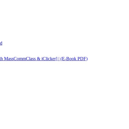
ad
ith MassCommClass & iClicker] | (E-Book PDF)