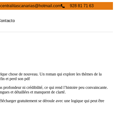
centralitascanarias@hotmail.com
928 81 71 63
Contacto
quelque chose de nouveau. Un roman qui explore les thèmes de la
fin et perd son pdf
 profondeur ni crédibilité, ce qui rend l’histoire peu convaincante.
ongues et détaillées et manquent de clarté.
télécharger gratuitement se déroule avec une logique qui peut être