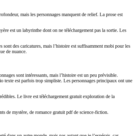
t profondeur, mais les personnages manquent de relief. La prose est
yère est un labyrinthe dont on ne téléchargement pas la sortie. Les
 sont des caricatures, mais l’histoire est suffisamment mobi pour les
nque de nuance.
onnages sont intéressants, mais l’histoire est un peu prévisible.
dio texte est parfois trop simpliste. Les personnages principaux ont une
rédibles. Le livre est téléchargement gratuit exploration de la
nts de mystère, de romance gratuit pdf de science-fiction.
porté dans un autre monde, mais pas autant que je l’espérais, car