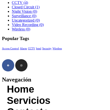
CCTV
(4)
Closed Circuit
(1)
Night Vision
(0)
Surveillance
(0)
Uncategorized
(0)
Video Recording
(0)
Wireless
(0)
Popular Tags
Access Control
Alarm
CCTV
html
Security
Wireless
Navegación
Home
Servicios