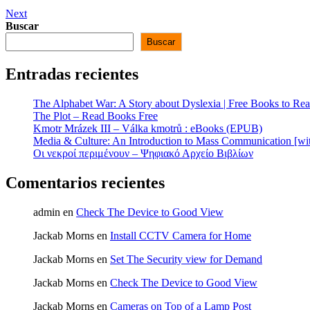
Next
Buscar
Buscar
Entradas recientes
The Alphabet War: A Story about Dyslexia | Free Books to Re
The Plot – Read Books Free
Kmotr Mrázek III – Válka kmotrů : eBooks (EPUB)
Media & Culture: An Introduction to Mass Communication [w
Οι νεκροί περιμένουν – Ψηφιακό Αρχείο Βιβλίων
Comentarios recientes
admin
en
Check The Device to Good View
Jackab Morns
en
Install CCTV Camera for Home
Jackab Morns
en
Set The Security view for Demand
Jackab Morns
en
Check The Device to Good View
Jackab Morns
en
Cameras on Top of a Lamp Post