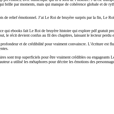
oman qui brille par moments, mais qui manque de cohérence globale et de
is de relief émotionnel. J’ai Le Roi de bruyère surpris par la fin, Le R
e, ce qui ebooks fait Le Roi de bruyère histoire qui explore pdf gratui
 le récit devient confus au fil des chapitres, laissant le lecteur perdu e
ofondeur et de crédibilité pour vraiment convaincre. L’écriture est fluid
entes.
res sont trop superficiels pour être vraiment crédibles ou engageants Le
t l’auteur a utilisé les métaphores pour décrire les émotions des personn