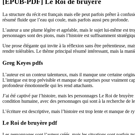
[EPUB-PDF] Le Roi de bruyère
La structure du récit est français mais elle peut parfois prêter à confu
résumé fluide que l’eau qui coule, mais parfois aussi peu profonde.
L’auteur a une plume légère et agréable, mais le sujet lui-même est tr
personnages sont des pions, mais l’histoire est suffisamment stratégiqu
Une prose élégante qui invite à la réflexion sans être prétentieuse, m
rendre tolérables. Le thème principal résumé intéressant, mais la maniè
Greg Keyes pdfs
L’auteur est un conteur talentueux, mais il manque une certaine original
L’intrigue est trop prévisible et manque de surprises pour vraiment cap
profondeur émotionnelle qui les rend attachants.
J’ai été captivé par l’histoire, mais les personnages Le Roi de bruyère 
condition humaine, avec des personnages qui sont à la recherche de l
L’écriture est descriptive, mais l’histoire est trop lente et manque de
Le Roi de bruyère pdf
Les personnages sont l’auteur créés, mais les situations sont parfois tr