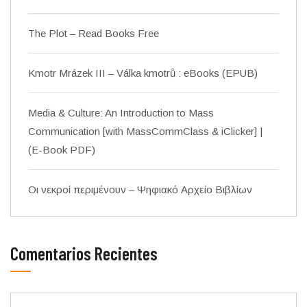
The Plot – Read Books Free
Kmotr Mrázek III – Válka kmotrů : eBooks (EPUB)
Media & Culture: An Introduction to Mass
Communication [with MassCommClass & iClicker] |
(E-Book PDF)
Οι νεκροί περιμένουν – Ψηφιακό Αρχείο Βιβλίων
Comentarios Recientes