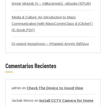
Kmotr Mrázek III – Válka kmotrů : eBooks (EPUB)
Media & Culture: An Introduction to Mass
Communication [with MassCommClass & iClicker] |
(E-Book PDF)
Οι νεκροί περιμένουν – Ψηφιακό Αρχείο Βιβλίων
Comentarios Recientes
admin
en
Check The Device to Good View
Jackab Morns
en
Install CCTV Camera for Home