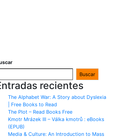
uscar
Buscar
Entradas recientes
The Alphabet War: A Story about Dyslexia
| Free Books to Read
The Plot – Read Books Free
Kmotr Mrázek III – Válka kmotrů : eBooks
(EPUB)
Media & Culture: An Introduction to Mass