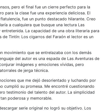
ensos, pero el final fue un cierre perfecto para la
bro para la clase fue una experiencia deliciosa. El
flatulencia, fue un punto destacado hilarante. Creo
daría a cualquiera que busque una lectura Las
y entretenida. La capacidad de una obra literaria para
de Tintín: Los cigarros del Faraón el lector es un
un movimiento que se entrelazaba con los demás
 lenguaje del autor es una espada de Las Aventuras de
e conjurar imágenes y emociones vívidas, pero
torrales de jerga técnica.
 emociones que me dejó desorientado y luchando por
e no cumplió su promesa. Me encontré cuestionando
ro testimonio del talento del autor. La simplicidad
e tan poderosa y memorable.
descargar serie original no logró su objetivo. Los