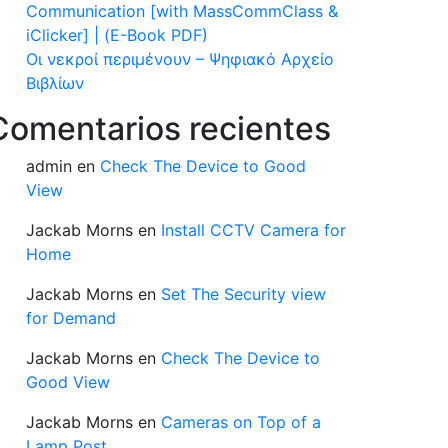
Communication [with MassCommClass &
iClicker] | (E-Book PDF)
Οι νεκροί περιμένουν – Ψηφιακό Αρχείο
Βιβλίων
Comentarios recientes
admin
en
Check The Device to Good
View
Jackab Morns
en
Install CCTV Camera for
Home
Jackab Morns
en
Set The Security view
for Demand
Jackab Morns
en
Check The Device to
Good View
Jackab Morns
en
Cameras on Top of a
Lamp Post