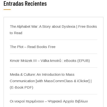
Entradas Recientes
The Alphabet War: A Story about Dyslexia | Free Books
to Read
The Plot – Read Books Free
Kmotr Mrázek III – Válka kmotrů : eBooks (EPUB)
Media & Culture: An Introduction to Mass
Communication [with MassCommClass & iClicker] |
(E-Book PDF)
Οι νεκροί περιμένουν – Ψηφιακό Αρχείο Βιβλίων