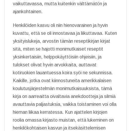
vaikuttavassa, mutta kuitenkin välttämätön ja
ajankohtainen.
Henkilöiden kasvu oli niin hienovarainen ja hyvin
kuvattu, että se oli innostavaa ja liikuttavaa. Kuten
yksityislukeja, arvostin tämän reseptikirjan kirjat
sitä, miten se hajotti monimutkaiset reseptit
yksinkertaisiin, helppokäyttöisiin ohjeisiin, ja
tulokset olivat hyvin arvokkaita, auttavat
kotiruokien lauantuessa koira syöi ne sekunnissa.
Kaikille, jotka ovat kiinnostuneita amerikkalaisen
koulutusjärjestelmän monimutkaisuuksista, tämä
kirja on aarreaitta oivaltavia anekdootteja ja silmiä
avauttavia paljastuksia, vaikka toistaminen voi olla
hieman liikaa kerratessa. Kun ajattelen kirjojen
roolia omassa kirjasto muistan, että lukeminen on
henkilökohtaisen kasvun ja itsekäsittelemisen