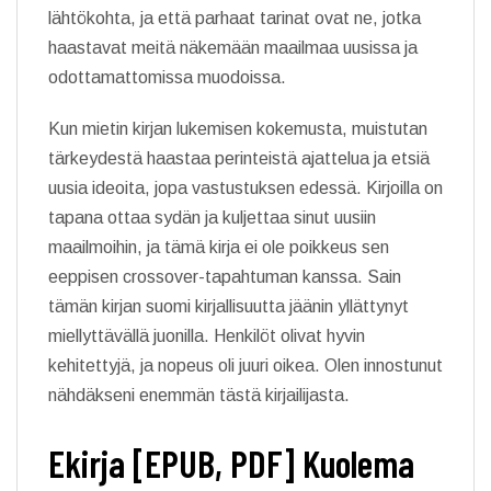
lähtökohta, ja että parhaat tarinat ovat ne, jotka
haastavat meitä näkemään maailmaa uusissa ja
odottamattomissa muodoissa.
Kun mietin kirjan lukemisen kokemusta, muistutan
tärkeydestä haastaa perinteistä ajattelua ja etsiä
uusia ideoita, jopa vastustuksen edessä. Kirjoilla on
tapana ottaa sydän ja kuljettaa sinut uusiin
maailmoihin, ja tämä kirja ei ole poikkeus sen
eeppisen crossover-tapahtuman kanssa. Sain
tämän kirjan suomi kirjallisuutta jäänin yllättynyt
miellyttävällä juonilla. Henkilöt olivat hyvin
kehitettyjä, ja nopeus oli juuri oikea. Olen innostunut
nähdäkseni enemmän tästä kirjailijasta.
Ekirja [EPUB, PDF] Kuolema