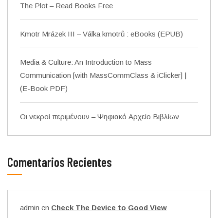
The Plot – Read Books Free
Kmotr Mrázek III – Válka kmotrů : eBooks (EPUB)
Media & Culture: An Introduction to Mass
Communication [with MassCommClass & iClicker] |
(E-Book PDF)
Οι νεκροί περιμένουν – Ψηφιακό Αρχείο Βιβλίων
Comentarios Recientes
admin
en
Check The Device to Good View