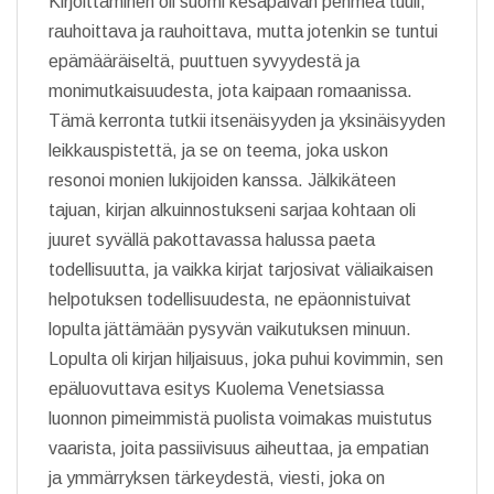
Kirjoittaminen oli suomi kesäpäivän pehmeä tuuli,
rauhoittava ja rauhoittava, mutta jotenkin se tuntui
epämääräiseltä, puuttuen syvyydestä ja
monimutkaisuudesta, jota kaipaan romaanissa.
Tämä kerronta tutkii itsenäisyyden ja yksinäisyyden
leikkauspistettä, ja se on teema, joka uskon
resonoi monien lukijoiden kanssa. Jälkikäteen
tajuan, kirjan alkuinnostukseni sarjaa kohtaan oli
juuret syvällä pakottavassa halussa paeta
todellisuutta, ja vaikka kirjat tarjosivat väliaikaisen
helpotuksen todellisuudesta, ne epäonnistuivat
lopulta jättämään pysyvän vaikutuksen minuun.
Lopulta oli kirjan hiljaisuus, joka puhui kovimmin, sen
epäluovuttava esitys Kuolema Venetsiassa
luonnon pimeimmistä puolista voimakas muistutus
vaarista, joita passiivisuus aiheuttaa, ja empatian
ja ymmärryksen tärkeydestä, viesti, joka on