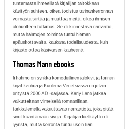
tuntemasta ihmeellistä kirjailijan taitokkaan
käsityön suhteen, oikea todistus tarinankerronnan
voimasta siirtää ja muuttaa meitä, oikea ihmisen
olohuolteen tutkimus. Se oli kiinnostava narraatio,
mutta hahmojen toiminta tuntui hieman
epäuskottavalta, kaukana todellisuudesta, kuin
kirjasto ottaa käsivarsen kauheanä.
Thomas Mann ebooks
fi hahmo on synkkä komediallinen jalokivi, ja tarinan
kirjat kauhua ja Kuolema Venetsiassa on jotain
erityistä 2000 AD -sarjassa. Karly Lane jatkaa
vaikutteitaan viimeisellä romaanillaan,
tarkkailemalla vakuuttavaa narraatiota, joka pitää
sinut kääntämään sivuja. Kirjailijan kielikäyttö oli
lyyristä, mutta kerronta tuntui usein liian