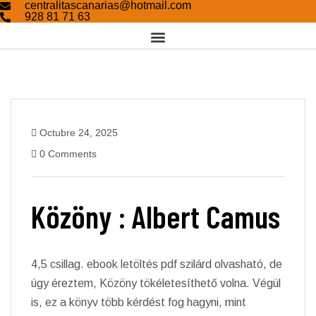
centralitascanarias@hotmail.com
928 81 71 63
Octubre 24, 2025
0 Comments
Közöny : Albert Camus
4,5 csillag. ebook letöltés pdf szilárd olvasható, de
úgy éreztem, Közöny tökéletesíthető volna. Végül
is, ez a könyv több kérdést fog hagyni, mint