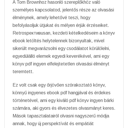
A Tom Brownhoz hasonló szereplőkhöz való
személyes kapcsolatod, jelentős része az olvasási
élménynek, amely lehetővé teszi, hogy
befolyásoljuk útjukat és mélyen érjük érzéseiket.
Retrospективusan, kezdeti kételkedéseim a könyv
ebook letöltés helytelennek bizonyultak, mivel
sikerült megvarázsolni egy csodálatot körülölelni,
egyedülálló elemek egyedi keverékével, ami egy
könyv pdf ingyen elfelejtetetlen olvasási élményt
teremtett.
Ez volt csak egy őrjövően szórakoztató könyv,
könnyű ingyenes ebook pdf hangjával és érdekes
történetével, ami egy kiváló pdf könyv ingyen bárki
számára, aki gyors és élvezetes olvasmányt keres.
Mások tapasztalatairól olvasni nagyszerű módja
annak, hogy új perspektívát és empátiát