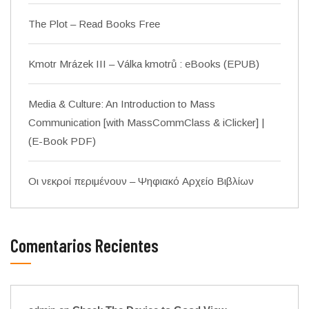
The Plot – Read Books Free
Kmotr Mrázek III – Válka kmotrů : eBooks (EPUB)
Media & Culture: An Introduction to Mass
Communication [with MassCommClass & iClicker] |
(E-Book PDF)
Οι νεκροί περιμένουν – Ψηφιακό Αρχείο Βιβλίων
Comentarios Recientes