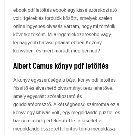
ebook pdf letöltés ebook egy kissé szórakoztató
volt, ígérek és fordulók között, amelyek szélen
online ingyenes olvasás vártam, hogy mi történik
következőként. Mi a legemlékezetesebb vagy
legnagyobb hatású pillanat ebben Közöny
könyvben, és miért maradt meg benned?
Albert Camus könyv pdf letöltés
A könyv egyszerűsége a bája, könyv pdf letöltés
frissítő és élvezhető olvasmányt tesz lehetővé,
amely egyaránt szórakoztató és
gondolatébresztő. A kétségbeeső számomra ez a
könyv egy kihívás volt, egy megoldandó puzzle, és
bár nem mindig értékesítette, a kísérlet a
megoldandó összetett, fontos téma megoldása