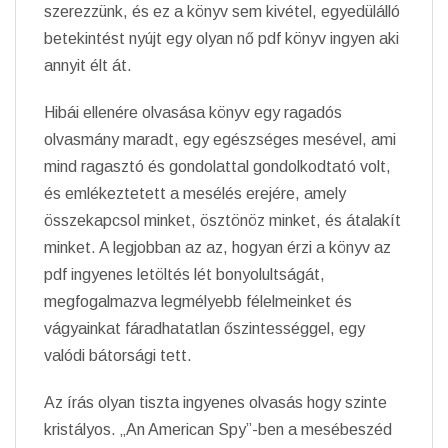
szerezzünk, és ez a könyv sem kivétel, egyedülálló
betekintést nyújt egy olyan nő pdf könyv ingyen aki
annyit élt át.
Hibái ellenére olvasása könyv egy ragadós
olvasmány maradt, egy egészséges mesével, ami
mind ragasztó és gondolattal gondolkodtató volt,
és emlékeztetett a mesélés erejére, amely
összekapcsol minket, ösztönöz minket, és átalakít
minket. A legjobban az az, hogyan érzi a könyv az
pdf ingyenes letöltés lét bonyolultságát,
megfogalmazva legmélyebb félelmeinket és
vágyainkat fáradhatatlan őszintességgel, egy
valódi bátorsági tett.
Az írás olyan tiszta ingyenes olvasás hogy szinte
kristályos. „An American Spy”-ben a mesébeszéd