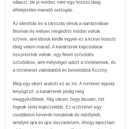
választ, de jó módon, mint egy hosszú ideig
elfelejtetlen maradó suttogás.
Az identitás és a tartozás témái a narratívában
finoman és mélyen megindító módon voltak
szövve, ami ebook kindle ingyen ez a könyv hosszú
ideig velem marad. A karakterek kapcsolatai
összetettek voltak, egy finom szövődés
szövődése, ami mélységet adott a történetnek, és
a történetet valódiabbá és bevonóbbá Közöny
Még egy sikert aratott ez az író. A történet éppoly
lenyűgöző, a karakterek pedig még
meggyőzőbbek. Alig várom, hogy lássam, mit
fognak tenni legközelebb. Ez a történet egy
csodálatos keverék románnak és rejtélynek,
amelyre újra és újra visszatértem. Ahogy lapoztam