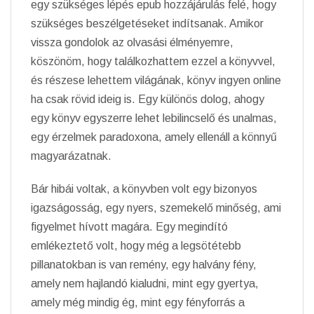
egy szükséges lépés epub hozzájárulás felé, hogy
szükséges beszélgetéseket indítsanak. Amikor
vissza gondolok az olvasási élményemre,
köszönöm, hogy találkozhattem ezzel a könyvvel,
és részese lehettem világának, könyv ingyen online
ha csak rövid ideig is. Egy különös dolog, ahogy
egy könyv egyszerre lehet lebilincselő és unalmas,
egy érzelmek paradoxona, amely ellenáll a könnyű
magyarázatnak.
Bár hibái voltak, a könyvben volt egy bizonyos
igazságosság, egy nyers, szemekelő minőség, ami
figyelmet hívott magára. Egy megindító
emlékeztető volt, hogy még a legsötétebb
pillanatokban is van remény, egy halvány fény,
amely nem hajlandó kialudni, mint egy gyertya,
amely még mindig ég, mint egy fényforrás a