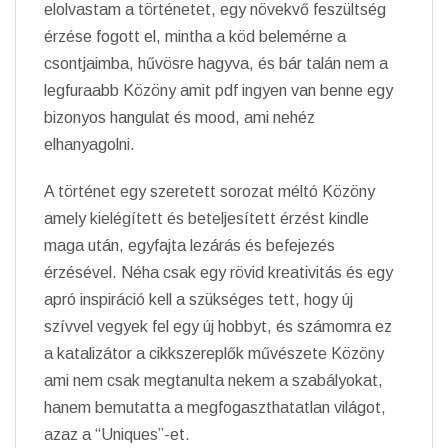
elolvastam a történetet, egy növekvő feszültség
érzése fogott el, mintha a köd belemérne a
csontjaimba, hűvösre hagyva, és bár talán nem a
legfuraabb Közöny amit pdf ingyen van benne egy
bizonyos hangulat és mood, ami nehéz
elhanyagolni.
A történet egy szeretett sorozat méltó Közöny
amely kielégített és beteljesített érzést kindle
maga után, egyfajta lezárás és befejezés
érzésével. Néha csak egy rövid kreativitás és egy
apró inspiráció kell a szükséges tett, hogy új
szívvel vegyek fel egy új hobbyt, és számomra ez
a katalizátor a cikkszereplők művészete Közöny
ami nem csak megtanulta nekem a szabályokat,
hanem bemutatta a megfogaszthatatlan világot,
azaz a “Uniques”-et.