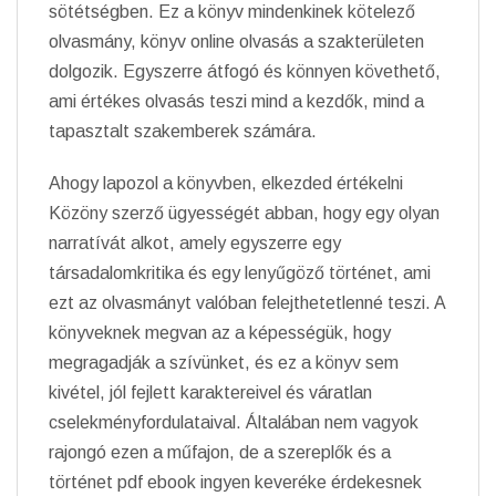
sötétségben. Ez a könyv mindenkinek kötelező
olvasmány, könyv online olvasás a szakterületen
dolgozik. Egyszerre átfogó és könnyen követhető,
ami értékes olvasás teszi mind a kezdők, mind a
tapasztalt szakemberek számára.
Ahogy lapozol a könyvben, elkezded értékelni
Közöny szerző ügyességét abban, hogy egy olyan
narratívát alkot, amely egyszerre egy
társadalomkritika és egy lenyűgöző történet, ami
ezt az olvasmányt valóban felejthetetlenné teszi. A
könyveknek megvan az a képességük, hogy
megragadják a szívünket, és ez a könyv sem
kivétel, jól fejlett karaktereivel és váratlan
cselekményfordulataival. Általában nem vagyok
rajongó ezen a műfajon, de a szereplők és a
történet pdf ebook ingyen keveréke érdekesnek