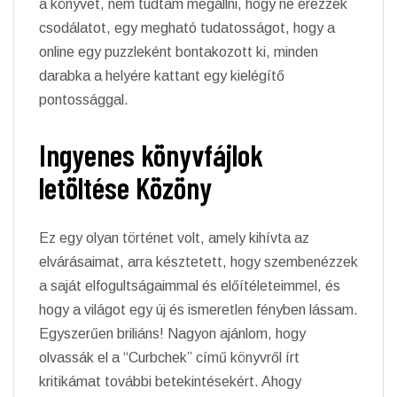
a könyvet, nem tudtam megállni, hogy ne érezzek
csodálatot, egy megható tudatosságot, hogy a
online egy puzzleként bontakozott ki, minden
darabka a helyére kattant egy kielégítő
pontossággal.
Ingyenes könyvfájlok
letöltése Közöny
Ez egy olyan történet volt, amely kihívta az
elvárásaimat, arra késztetett, hogy szembenézzek
a saját elfogultságaimmal és előítéleteimmel, és
hogy a világot egy új és ismeretlen fényben lássam.
Egyszerűen briliáns! Nagyon ajánlom, hogy
olvassák el a “Curbchek” című könyvről írt
kritikámat további betekintésekért. Ahogy