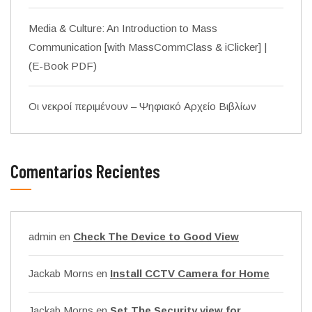
Media & Culture: An Introduction to Mass
Communication [with MassCommClass & iClicker] |
(E-Book PDF)
Οι νεκροί περιμένουν – Ψηφιακό Αρχείο Βιβλίων
Comentarios Recientes
admin
en
Check The Device to Good View
Jackab Morns
en
Install CCTV Camera for Home
Jackab Morns
en
Set The Security view for