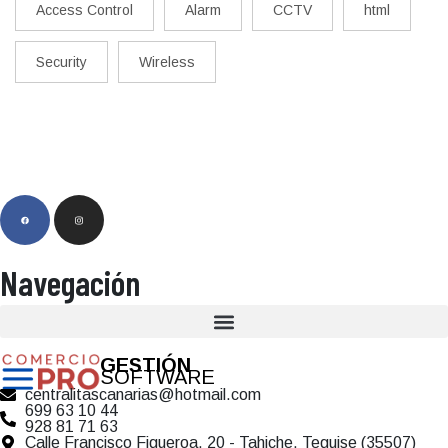
Access Control
Alarm
CCTV
html
Security
Wireless
Navegación
GESTIÓN
SOFTWARE
centralitascanarias@hotmail.com
699 63 10 44
928 81 71 63
Calle Francisco Figueroa, 20 - Tahiche, Teguise (35507)