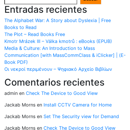
Entradas recientes
The Alphabet War: A Story about Dyslexia | Free
Books to Read
The Plot – Read Books Free
Kmotr Mrázek III – Válka kmotrů : eBooks (EPUB)
Media & Culture: An Introduction to Mass
Communication [with MassCommClass & iClicker] | (E-
Book PDF)
Οι νεκροί περιμένουν – Ψηφιακό Αρχείο Βιβλίων
Comentarios recientes
admin
en
Check The Device to Good View
Jackab Morns
en
Install CCTV Camera for Home
Jackab Morns
en
Set The Security view for Demand
Jackab Morns
en
Check The Device to Good View