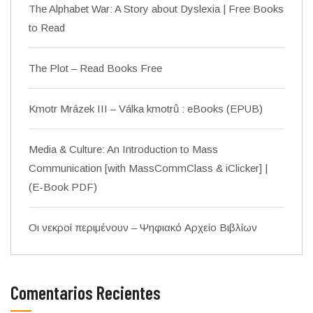
The Alphabet War: A Story about Dyslexia | Free Books
to Read
The Plot – Read Books Free
Kmotr Mrázek III – Válka kmotrů : eBooks (EPUB)
Media & Culture: An Introduction to Mass
Communication [with MassCommClass & iClicker] |
(E-Book PDF)
Οι νεκροί περιμένουν – Ψηφιακό Αρχείο Βιβλίων
Comentarios Recientes