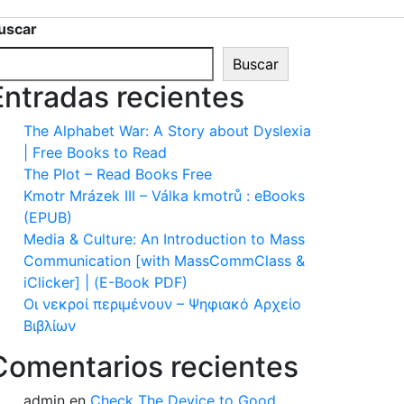
uscar
Buscar
Entradas recientes
The Alphabet War: A Story about Dyslexia
| Free Books to Read
The Plot – Read Books Free
Kmotr Mrázek III – Válka kmotrů : eBooks
(EPUB)
Media & Culture: An Introduction to Mass
Communication [with MassCommClass &
iClicker] | (E-Book PDF)
Οι νεκροί περιμένουν – Ψηφιακό Αρχείο
Βιβλίων
Comentarios recientes
admin
en
Check The Device to Good