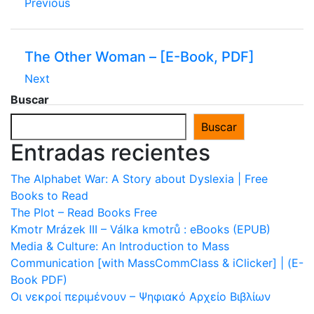
Previous
The Other Woman – [E-Book, PDF]
Next
Buscar
Buscar
Entradas recientes
The Alphabet War: A Story about Dyslexia | Free
Books to Read
The Plot – Read Books Free
Kmotr Mrázek III – Válka kmotrů : eBooks (EPUB)
Media & Culture: An Introduction to Mass
Communication [with MassCommClass & iClicker] | (E-
Book PDF)
Οι νεκροί περιμένουν – Ψηφιακό Αρχείο Βιβλίων