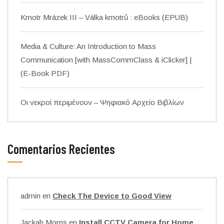
Kmotr Mrázek III – Válka kmotrů : eBooks (EPUB)
Media & Culture: An Introduction to Mass
Communication [with MassCommClass & iClicker] |
(E-Book PDF)
Οι νεκροί περιμένουν – Ψηφιακό Αρχείο Βιβλίων
Comentarios Recientes
admin
en
Check The Device to Good View
Jackab Morns
en
Install CCTV Camera for Home