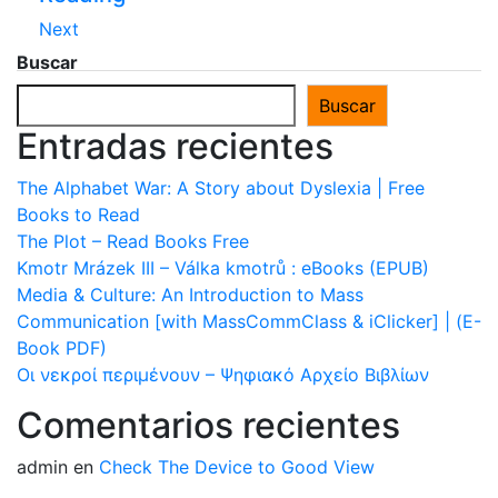
Next
Buscar
Buscar
Entradas recientes
The Alphabet War: A Story about Dyslexia | Free
Books to Read
The Plot – Read Books Free
Kmotr Mrázek III – Válka kmotrů : eBooks (EPUB)
Media & Culture: An Introduction to Mass
Communication [with MassCommClass & iClicker] | (E-
Book PDF)
Οι νεκροί περιμένουν – Ψηφιακό Αρχείο Βιβλίων
Comentarios recientes
admin
en
Check The Device to Good View