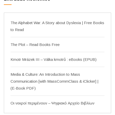
The Alphabet War: A Story about Dyslexia | Free Books
to Read
The Plot – Read Books Free
Kmotr Mrázek III – Válka kmotrů : eBooks (EPUB)
Media & Culture: An Introduction to Mass
Communication [with MassCommClass & iClicker] |
(E-Book PDF)
Οι νεκροί περιμένουν – Ψηφιακό Αρχείο Βιβλίων