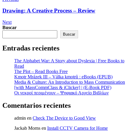
Drawing: A Creative Process – Review
Next
Buscar
Buscar
Entradas recientes
The Alphabet War: A Story about Dyslexia | Free Books to
Read
The Plot – Read Books Free
Kmotr Mrázek III – Válka kmotrů : eBooks (EPUB)
Media & Culture: An Introduction to Mass Communication
[with MassCommClass & iClicker] | (E-Book PDF)
Οι νεκροί περιμένουν – Ψηφιακό Αρχείο Βιβλίων
Comentarios recientes
admin
en
Check The Device to Good View
Jackab Morns
en
Install CCTV Camera for Home