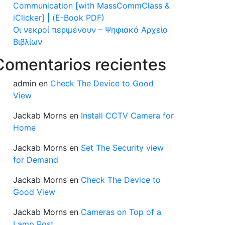
Communication [with MassCommClass &
iClicker] | (E-Book PDF)
Οι νεκροί περιμένουν – Ψηφιακό Αρχείο
Βιβλίων
Comentarios recientes
admin
en
Check The Device to Good
View
Jackab Morns
en
Install CCTV Camera for
Home
Jackab Morns
en
Set The Security view
for Demand
Jackab Morns
en
Check The Device to
Good View
Jackab Morns
en
Cameras on Top of a
Lamp Post