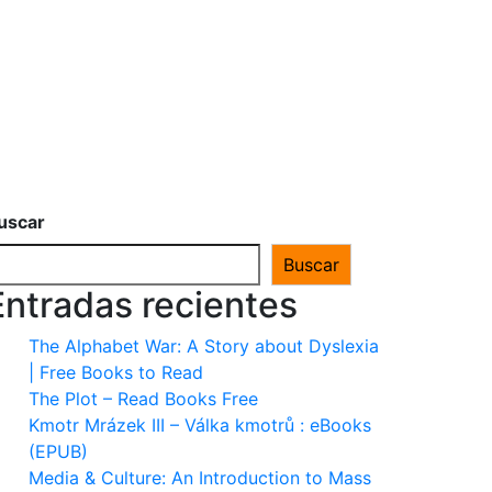
uscar
Buscar
Entradas recientes
The Alphabet War: A Story about Dyslexia
| Free Books to Read
The Plot – Read Books Free
Kmotr Mrázek III – Válka kmotrů : eBooks
(EPUB)
Media & Culture: An Introduction to Mass