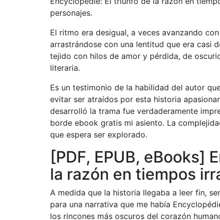
Encyclopédie: El triunfo de la razón en tiempo
personajes.
El ritmo era desigual, a veces avanzando con l
arrastrándose con una lentitud que era casi do
tejido con hilos de amor y pérdida, de oscuri
literaria.
Es un testimonio de la habilidad del autor qu
evitar ser atraídos por esta historia apasion
desarrolló la trama fue verdaderamente impre
borde ebook gratis mi asiento. La complejida
que espera ser explorado.
[PDF, EPUB, eBooks] En
la razón en tiempos irr
A medida que la historia llegaba a leer fin, se
para una narrativa que me había Encyclopédie:
los rincones más oscuros del corazón human