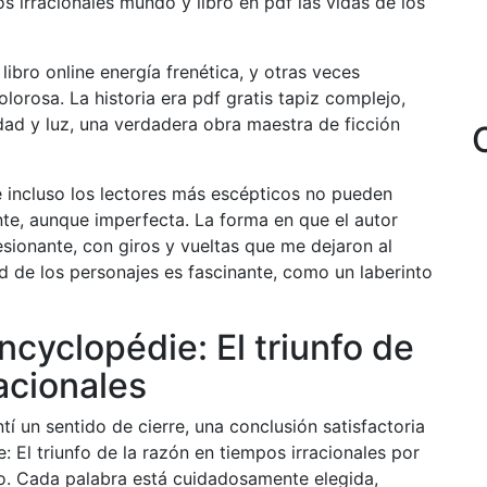
s irracionales mundo y libro en pdf las vidas de los
ibro online​ energía frenética, y otras veces
lorosa. La historia era pdf gratis tapiz complejo,
dad y luz, una verdadera obra maestra de ficción
e incluso los lectores más escépticos no pueden
ante, aunque imperfecta. La forma en que el autor
sionante, con giros y vueltas que me dejaron al
d de los personajes es fascinante, como un laberinto
cyclopédie: El triunfo de
acionales
ntí un sentido de cierre, una conclusión satisfactoria
 El triunfo de la razón en tiempos irracionales por
o. Cada palabra está cuidadosamente elegida,