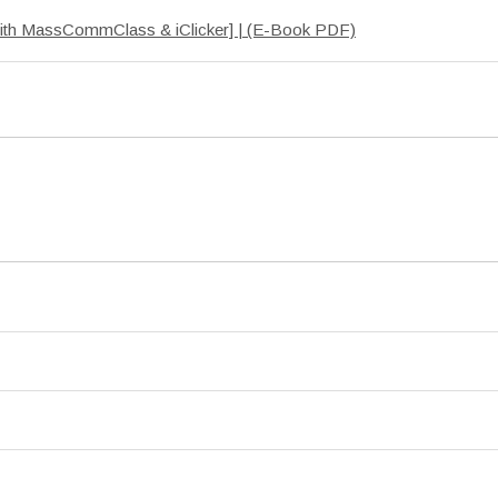
with MassCommClass & iClicker] | (E-Book PDF)