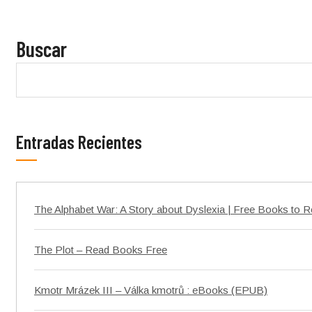
Buscar
Entradas Recientes
The Alphabet War: A Story about Dyslexia | Free Books to 
The Plot – Read Books Free
Kmotr Mrázek III – Válka kmotrů : eBooks (EPUB)