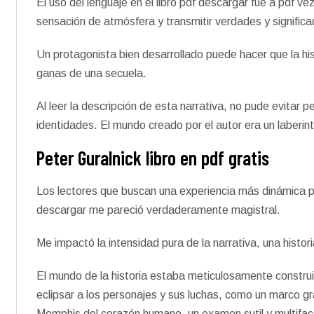
El uso del lenguaje en el libro pdf descargar fue a pdf v
sensación de atmósfera y transmitir verdades y signific
Un protagonista bien desarrollado puede hacer que la his
ganas de una secuela.
Al leer la descripción de esta narrativa, no pude evitar 
identidades. El mundo creado por el autor era un laberin
Peter Guralnick libro en pdf gratis
Los lectores que buscan una experiencia más dinámica pue
descargar me pareció verdaderamente magistral.
Me impactó la intensidad pura de la narrativa, una histor
El mundo de la historia estaba meticulosamente constru
eclipsar a los personajes y sus luchas, como un marco gr
Memphis del corazón humano, un examen sutil y multifacé