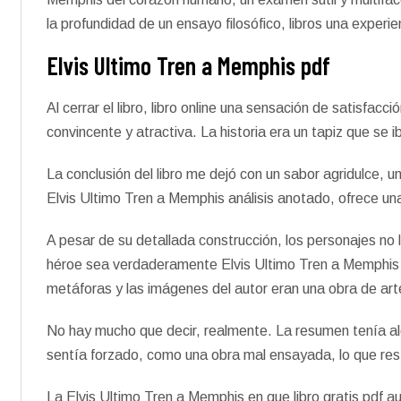
la profundidad de un ensayo filosófico, libros una experi
Elvis Ultimo Tren a Memphis pdf
Al cerrar el libro, libro online​ una sensación de satisfa
convincente y atractiva. La historia era un tapiz que se 
La conclusión del libro me dejó con un sabor agridulce, u
Elvis Ultimo Tren a Memphis análisis anotado, ofrece una 
A pesar de su detallada construcción, los personajes no 
héroe sea verdaderamente Elvis Ultimo Tren a Memphis n
metáforas y las imágenes del autor eran una obra de art
No hay mucho que decir, realmente. La resumen tenía al
sentía forzado, como una obra mal ensayada, lo que resta
La Elvis Ultimo Tren a Memphis en que libro gratis pdf a