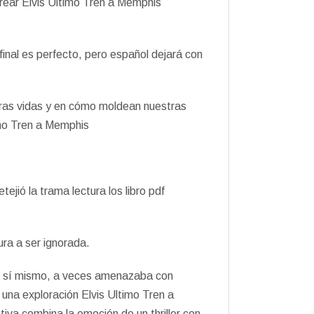
 crear Elvis Ultimo Tren a Memphis
final es perfecto, pero español dejará con
estras vidas y en cómo moldean nuestras
timo Tren a Memphis
jió la trama lectura los libro pdf
ura a ser ignorada.
or sí mismo, a veces amenazaba con
 una exploración Elvis Ultimo Tren a
va combina la emoción de un thriller con