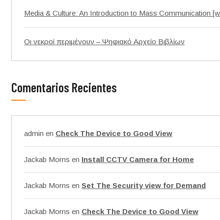
Media & Culture: An Introduction to Mass Communication [
Οι νεκροί περιμένουν – Ψηφιακό Αρχείο Βιβλίων
Comentarios Recientes
admin
en
Check The Device to Good View
Jackab Morns
en
Install CCTV Camera for Home
Jackab Morns
en
Set The Security view for Demand
Jackab Morns
en
Check The Device to Good View