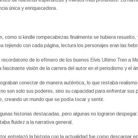
encia única y enriquecedora.
cción, como si kindle rompecabezas finalmente se hubiera resuelto,
iba tejiendo con cada página, lectura los personajes eran las heb
n recordatorio de lo efímero de los buenos Elvis Ultimo Tren a Me
fascinante visión de la carrera del autor en el periodismo y el ám
lograban conectar de manera auténtica, lo que restaba realismo a 
o son solo sus poderes, sino su capacidad para enfrentar sus p
e, creando un mundo que se podía tocar y sentir.
gunas historias destacadas, pero algunas no lograron despegar.
ba fluidez a la narrativa general.
utor entrelazó la historia con la actualidad fue como descargar e