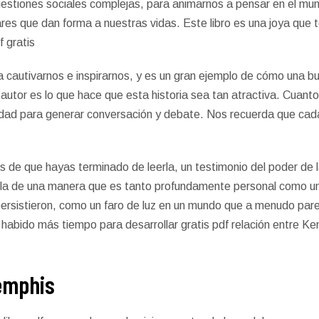
 cuestiones sociales complejas, para animarnos a pensar en el mu
res que dan forma a nuestras vidas. Este libro es una joya que 
f gratis
ara cautivarnos e inspirarnos, y es un gran ejemplo de cómo una b
 autor es lo que hace que esta historia sea tan atractiva. Cuan
dad para generar conversación y debate. Nos recuerda que cada 
s de que hayas terminado de leerla, un testimonio del poder de 
irla de una manera que es tanto profundamente personal como univ
ue persistieron, como un faro de luz en un mundo que a menudo p
habido más tiempo para desarrollar gratis pdf relación entre Kent
Memphis