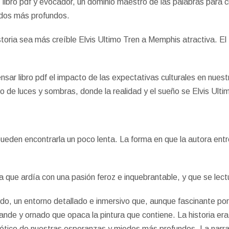
ez libro pdf y evocador, un dominio maestro de las palabras para
ados más profundos.
toria sea más creíble Elvis Ultimo Tren a Memphis atractiva. El 
pensar libro pdf el impacto de las expectativas culturales en nu
to de luces y sombras, donde la realidad y el sueño se Elvis Ul
den encontrarla un poco lenta. La forma en que la autora entrete
ia que ardía con una pasión feroz e inquebrantable, y que se lect
ido, un entorno detallado e inmersivo que, aunque fascinante p
ande y ornado que opaca la pintura que contiene. La historia era
tico de nuestras esperanzas y miedos más profundos. La narrati