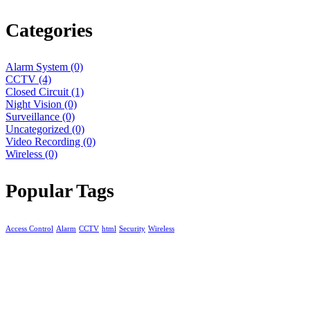
Categories
Alarm System
(0)
CCTV
(4)
Closed Circuit
(1)
Night Vision
(0)
Surveillance
(0)
Uncategorized
(0)
Video Recording
(0)
Wireless
(0)
Popular Tags
Access Control
Alarm
CCTV
html
Security
Wireless