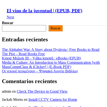
El vino de la juventud | (EPUB, PDF)
Next
Buscar
Buscar
Entradas recientes
The Alphabet War: A Story about Dyslexia | Free Books to Read
The Plot – Read Books Free
Kmotr Mrázek III – Válka kmotrů : eBooks (EPUB)
Media & Culture: An Introduction to Mass Communication [with
MassCommClass & iClicker] | (E-Book PDF)
Οι νεκροί περιμένουν – Ψηφιακό Αρχείο Βιβλίων
Comentarios recientes
admin
en
Check The Device to Good View
Jackab Morns
en
Install CCTV Camera for Home