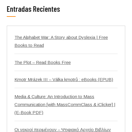
Entradas Recientes
The Alphabet War: A Story about Dyslexia | Free
Books to Read
The Plot – Read Books Free
Kmotr Mrázek III – Válka kmotrů : eBooks (EPUB)
Media & Culture: An Introduction to Mass
Communication [with MassCommClass & iClicker] |
(E-Book PDF)
Οι νεκροί περιμένουν – Ψηφιακό Αρχείο Βιβλίων