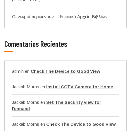
Οι νεκροί περιμένουν – Ψηφιακό Αρχείο Βιβλίων
Comentarios Recientes
admin
en
Check The Device to Good View
Jackab Morns
en
Install CCTV Camera for Home
Jackab Morns
en
Set The Security view for
Demand
Jackab Morns
en
Check The Device to Good View