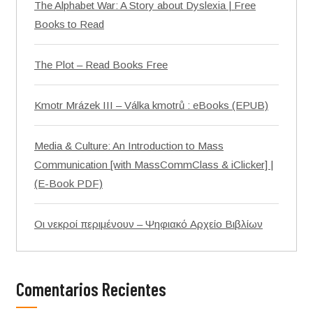
The Alphabet War: A Story about Dyslexia | Free
Books to Read
The Plot – Read Books Free
Kmotr Mrázek III – Válka kmotrů : eBooks (EPUB)
Media & Culture: An Introduction to Mass
Communication [with MassCommClass & iClicker] |
(E-Book PDF)
Οι νεκροί περιμένουν – Ψηφιακό Αρχείο Βιβλίων
Comentarios Recientes