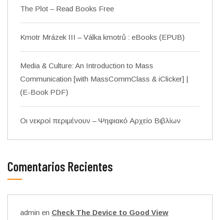
The Plot – Read Books Free
Kmotr Mrázek III – Válka kmotrů : eBooks (EPUB)
Media & Culture: An Introduction to Mass
Communication [with MassCommClass & iClicker] |
(E-Book PDF)
Οι νεκροί περιμένουν – Ψηφιακό Αρχείο Βιβλίων
Comentarios Recientes
admin
en
Check The Device to Good View