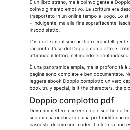
È un libro strano, ma è coinvolgente e Doppi
coinvolgimento emotivo. La scrittura era des
trasportato in un online tempo e luogo. Lo sti
– indulgente, ma alla fine sopraffacente, lasc
insoddisfatto.
L’uso del simbolismo nel libro era intelligent
racconto. L’uso del Doppio complotto e il rit
attirando il lettore nel mondo e rifiutandosi d
È una panoramica ampia, ma la profondità è un 
pagina sono complete e ben documentate. Nei 
leggere ebook Doppio complotto un vero cap
book truly special, is it the characters, the p
Doppio complotto pdf
Devo ammettere che ero un po’ scettico all’i
scoprii una ricchezza e una profondità che n
nascosto di emozioni e idee. La lettura può e