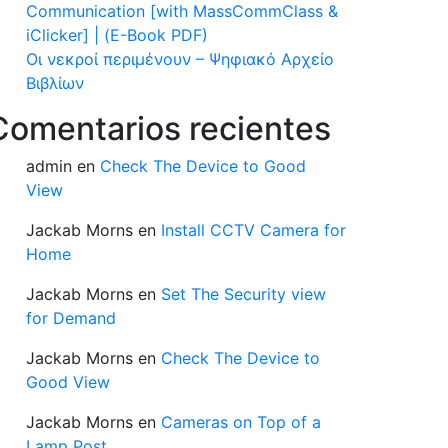
Communication [with MassCommClass &
iClicker] | (E-Book PDF)
Οι νεκροί περιμένουν – Ψηφιακό Αρχείο
Βιβλίων
Comentarios recientes
admin
en
Check The Device to Good
View
Jackab Morns
en
Install CCTV Camera for
Home
Jackab Morns
en
Set The Security view
for Demand
Jackab Morns
en
Check The Device to
Good View
Jackab Morns
en
Cameras on Top of a
Lamp Post