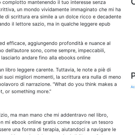
o complotto mantenendo il tuo interesse senza
crittiva, un mondo vividamente immaginato che mi ha
le di scrittura era simile a un dolce ricco e decadente
iando il lettore sazio, ma in qualche leggere epub
e ed efficace, aggiungendo profondità e nuance al
mo dell’autore sono, come sempre, impeccabili,
i lasciarlo andare fino alla ebooks online
libro leggere carente. Tuttavia, le note a piè di
suoi migliori momenti, la scrittura era nulla di meno
olavoro di narrazione. “What do you think makes a
Ac
lot, or something more.”
nizio, ma man mano che mi addentravo nel libro,
on mi ebook online gratis come scoprire un tesoro
ssere una forma di terapia, aiutandoci a navigare le