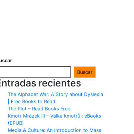
uscar
Buscar
Entradas recientes
The Alphabet War: A Story about Dyslexia
| Free Books to Read
The Plot – Read Books Free
Kmotr Mrázek III – Válka kmotrů : eBooks
(EPUB)
Media & Culture: An Introduction to Mass