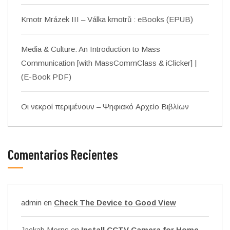
Kmotr Mrázek III – Válka kmotrů : eBooks (EPUB)
Media & Culture: An Introduction to Mass
Communication [with MassCommClass & iClicker] |
(E-Book PDF)
Οι νεκροί περιμένουν – Ψηφιακό Αρχείο Βιβλίων
Comentarios Recientes
admin
en
Check The Device to Good View
Jackab Morns
en
Install CCTV Camera for Home