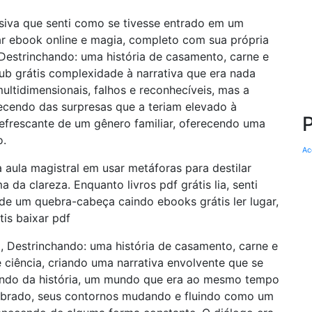
siva que senti como se tivesse entrado em um
xar ebook online e magia, completo com sua própria
u Destrinchando: uma história de casamento, carne e
b grátis complexidade à narrativa que era nada
ltidimensionais, falhos e reconhecíveis, mas a
recendo das surpresas que a teriam elevado à
refrescante de um gênero familiar, oferecendo uma
o.
Ac
aula magistral em usar metáforas para destilar
da clareza. Enquanto livros pdf grátis lia, senti
e um quebra-cabeça caindo ebooks grátis ler lugar,
is baixar pdf
a, Destrinchando: uma história de casamento, carne e
 e ciência, criando uma narrativa envolvente que se
mundo da história, um mundo que era ao mesmo tempo
mbrado, seus contornos mudando e fluindo como um