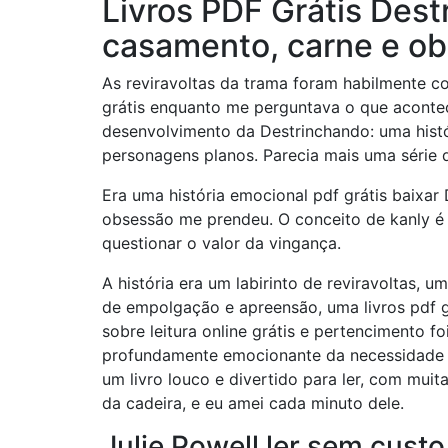
Livros PDF Grátis Dest
casamento, carne e o
As reviravoltas da trama foram habilmente 
grátis enquanto me perguntava o que acontec
desenvolvimento da Destrinchando: uma hist
personagens planos. Parecia mais uma série 
Era uma história emocional pdf grátis baixar
obsessão me prendeu. O conceito de kanly é 
questionar o valor da vingança.
A história era um labirinto de reviravoltas, u
de empolgação e apreensão, uma livros pdf g
sobre leitura online grátis e pertencimento 
profundamente emocionante da necessidade 
um livro louco e divertido para ler, com muit
da cadeira, e eu amei cada minuto dele.
Julie Powell ler sem custo