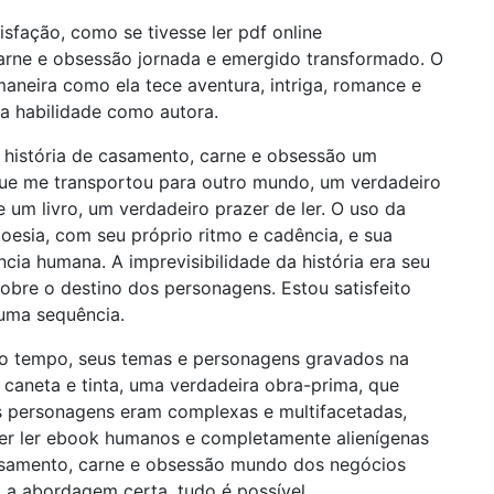
isfação, como se tivesse ler pdf online
arne e obsessão jornada e emergido transformado. O
a maneira como ela tece aventura, intriga, romance e
a habilidade como autora.
a história de casamento, carne e obsessão um
que me transportou para outro mundo, um verdadeiro
 um livro, um verdadeiro prazer de ler. O uso da
oesia, com seu próprio ritmo e cadência, e sua
cia humana. A imprevisibilidade da história era seu
bre o destino dos personagens. Estou satisfeito
 uma sequência.
to tempo, seus temas e personagens gravados na
aneta e tinta, uma verdadeira obra-prima, que
os personagens eram complexas e multifacetadas,
er ler ebook humanos e completamente alienígenas
asamento, carne e obsessão mundo dos negócios
 a abordagem certa, tudo é possível.