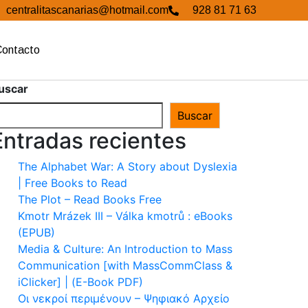
centralitascanarias@hotmail.com
928 81 71 63
Contacto
uscar
Buscar
Entradas recientes
The Alphabet War: A Story about Dyslexia
| Free Books to Read
The Plot – Read Books Free
Kmotr Mrázek III – Válka kmotrů : eBooks
(EPUB)
Media & Culture: An Introduction to Mass
Communication [with MassCommClass &
iClicker] | (E-Book PDF)
Οι νεκροί περιμένουν – Ψηφιακό Αρχείο