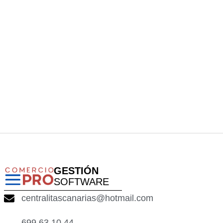
GESTIÓN
SOFTWARE
centralitascanarias@hotmail.com
699 63 10 44