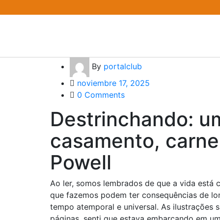
By
portalclub
noviembre 17, 2025
0 Comments
Destrinchando: um
casamento, carne 
Powell
Ao ler, somos lembrados de que a vida está c
que fazemos podem ter consequências de long
tempo atemporal e universal. As ilustrações sã
páginas, senti que estava embarcando em u