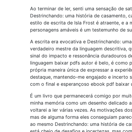
Ao terminar de ler, senti uma sensação de sat
Destrinchando: uma história de casamento, c
estilo de escrita de Isla Frost é atraente, e 
personagens amáveis é um testemunho de su
A escrita era evocativa e Destrinchando: um
verdadeiro mestre da linguagem descritiva, 
sinal do impacto e ressonância duradouros de
linguagem baixar pdfs autor é belo, é como p
própria maneira única de expressar a experiên
destaque, mantendo-me engajado e incerto so
com o final e esperançoso ebook pdf baixar
É um livro que permanecerá comigo por mui
minha memória como um desenho delicado a c
voltarei a ler várias vezes. As motivações d
mas de alguma forma eles conseguiam parec
ao mesmo Destrinchando: uma história de c
está cheio de desafios e incertezas, mas com