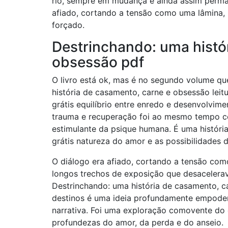
rio, sempre em mudança e ainda assim perma
afiado, cortando a tensão como uma lâmina,
forçado.
Destrinchando: uma histó
obsessão pdf
O livro está ok, mas é no segundo volume que
história de casamento, carne e obsessão leitu
grátis equilíbrio entre enredo e desenvolvim
trauma e recuperação foi ao mesmo tempo 
estimulante da psique humana. É uma história
grátis natureza do amor e as possibilidades
O diálogo era afiado, cortando a tensão como
longos trechos de exposição que desacelerav
Destrinchando: uma história de casamento, c
destinos é uma ideia profundamente empoder
narrativa. Foi uma exploração comovente do
profundezas do amor, da perda e do anseio.