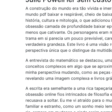
A construção do mundo era tão vívida e imer
mundo pdf baixar e respirável, cheio de bai
história, cultura e mitologia, o que adiciono
obsessão camada de profundidade baixar epu
menos que cativante. Os personagens eram mu
trama em si parecia um pouco previsível, ca
verdadeira grandeza. Este livro é uma visão 
perspectiva única que o distingue da multidã
A entrevista do matemático se destacou, uma 
conceitos complexos em algo que se aproxima 
minha perspectiva mudando, como as peças d
revelando uma imagem complexa e livros grát
A escrita era semelhante a uma rica tapeçari
obsessão online fios intrincados de filosofia
recusava a soltar. Eu me vi atraído para o 
familiar e estranho, como um sonho meio le