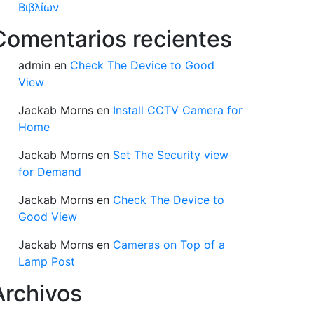
Βιβλίων
Comentarios recientes
admin
en
Check The Device to Good
View
Jackab Morns
en
Install CCTV Camera for
Home
Jackab Morns
en
Set The Security view
for Demand
Jackab Morns
en
Check The Device to
Good View
Jackab Morns
en
Cameras on Top of a
Lamp Post
Archivos