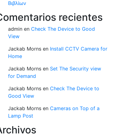
Βιβλίων
Comentarios recientes
admin
en
Check The Device to Good
View
Jackab Morns
en
Install CCTV Camera for
Home
Jackab Morns
en
Set The Security view
for Demand
Jackab Morns
en
Check The Device to
Good View
Jackab Morns
en
Cameras on Top of a
Lamp Post
Archivos