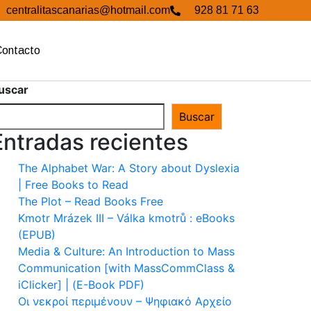
centralitascanarias@hotmail.com
928 81 71 63
Contacto
uscar
Buscar
Entradas recientes
The Alphabet War: A Story about Dyslexia
| Free Books to Read
The Plot – Read Books Free
Kmotr Mrázek III – Válka kmotrů : eBooks
(EPUB)
Media & Culture: An Introduction to Mass
Communication [with MassCommClass &
iClicker] | (E-Book PDF)
Οι νεκροί περιμένουν – Ψηφιακό Αρχείο